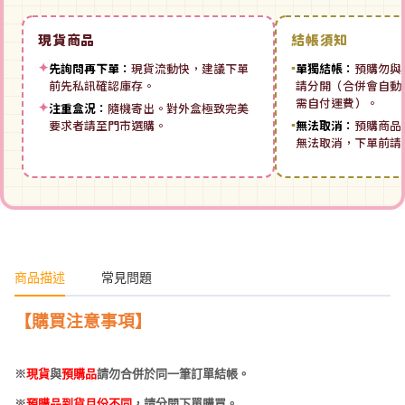
現貨商品
結帳須知
✦
先詢問再下單：
現貨流動快，建議下單
▪
單獨結帳：
預購勿與
前先私訊確認庫存。
請分開（合併會自動拆
需自付運費）。
✦
注重盒況：
隨機寄出。對外盒極致完美
要求者請至門市選購。
▪
無法取消：
預購商品
無法取消，下單前請
商品描述
常見問題
【購買注意事項】
※
現貨
與
預購品
請勿合併於同一筆訂單結帳。
※
預購品到貨月份不同
，請分開下單購買。