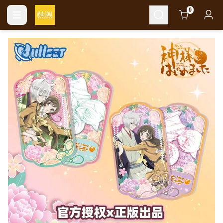
Cart
0