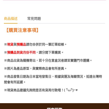
商品描述
常見問題
【購買注意事項】
※
現貨
與
預購品
請勿合併於同一筆訂單結帳。
※
預購品到貨月份不同
，請分開下單購買。
※商品出貨為隨機寄出，若十分在意盒況者請至實體門市選購。
※照片為產品原型，與實際商品會有所差異。
※商品發售日期為日本當地發售日，根據貨運及海關情況，抵達台灣時
間會有所延遲。
(
･
ω･
)~
♥
※現貨商品建議先詢問是否有貨再付款哦！