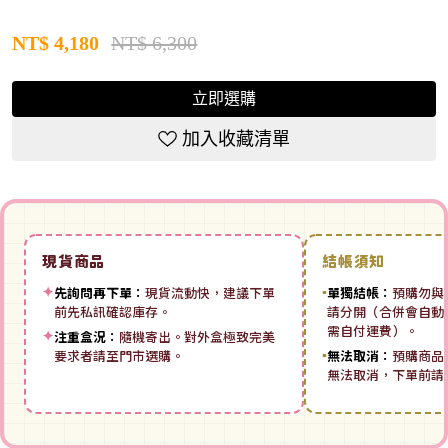
NT$
4,180
NT$ 6,300
立即選購
加入收藏清單
現貨商品
結帳須知
✦
先詢問再下單：
現貨流動快，建議下單
▪
單獨結帳：
預購勿與
前先私訊確認庫存。
請分開（合併會自動拆
需自付運費）。
✦
注重盒況：
隨機寄出。對外盒極致完美
要求者請至門市選購。
▪
無法取消：
預購商品
無法取消，下單前請