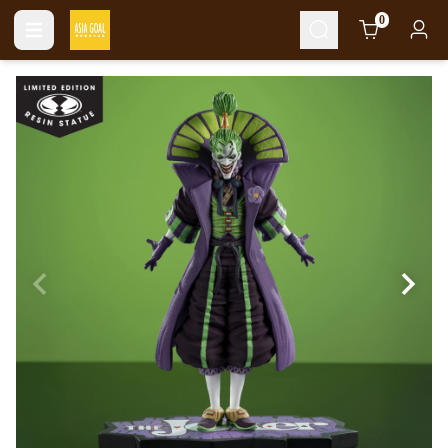
Cart
0