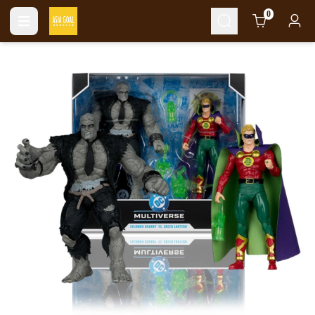
Cart
0