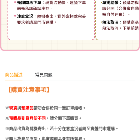
✦
先詢問再下單：
現貨流動快，建議下單
▪
單獨結帳：
預購勿與
前先私訊確認庫存。
請分開（合併會自動拆
需自付運費）。
✦
注重盒況：
隨機寄出。對外盒極致完美
要求者請至門市選購。
▪
無法取消：
預購商品
無法取消，下單前請
商品描述
常見問題
【購買注意事項】
※
現貨
與
預購品
請勿合併於同一筆訂單結帳。
※
預購品到貨月份不同
，請分開下單購買。
※商品出貨為隨機寄出，若十分在意盒況者請至實體門市選購。
※照片為產品原型，與實際商品會有所差異。