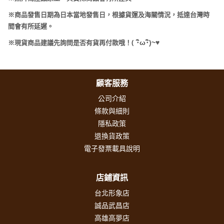
※商品發售日期為日本當地發售日，根據貨運及海關情況，抵達台灣時
間會有所延遲。
(
･
ω･
)~
♥
※現貨商品建議先詢問是否有貨再付款哦！
顧客服務
公司介紹
條款與細則
隱私政策
退換貨政策
電子發票載具說明
店鋪資訊
台北形象店
誠品武昌店
高雄高夢店