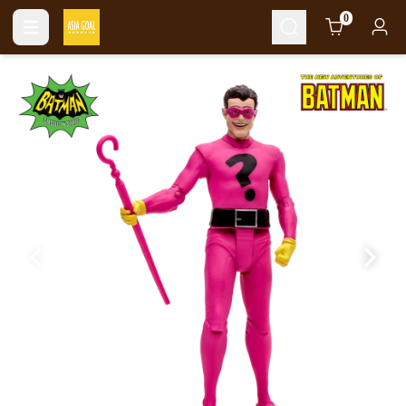
Cart
0