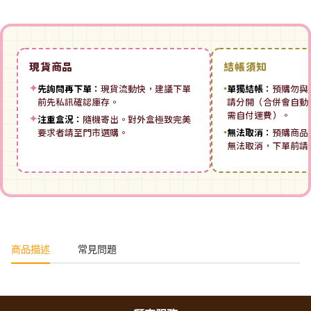
現貨商品
結帳須知
✦
先詢問再下單：
現貨流動快，建議下單
▪
單獨結帳：
預購勿與
前先私訊確認庫存。
請分開（合併會自動拆
需自付運費）。
✦
注重盒況：
隨機寄出。對外盒極致完美
要求者請至門市選購。
▪
無法取消：
預購商品
無法取消，下單前請
商品描述
常見問題