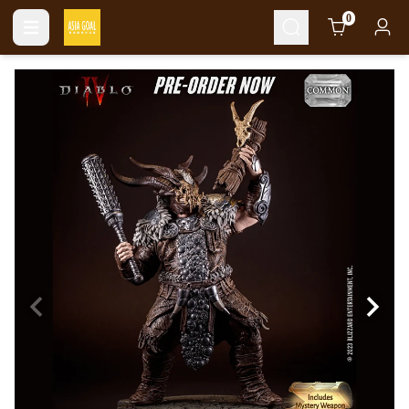
Cart
0