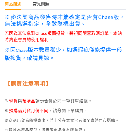
商品描述
常見問題
※麥法蘭商品發售時才能確定是否有
版，
Chase
無法挑選指定，全數隨機出貨。
若因為無法拿到
Chase
版而退貨，將視同隨意取消訂單，本站
將終止會員的使用權利。
※因
版本數量稀少，如遇瑕疵僅能提供一般
Chase
版換貨，敬請見諒。
【購買注意事項】
※
現貨
與
預購品
請勿合併於同一筆訂單結帳。
※
預購品到貨月份不同
，請分開下單購買。
※商品出貨為隨機寄出，若十分在意盒況者請至實體門市選購。
※照片為產品原型，與實際商品會有所差異。