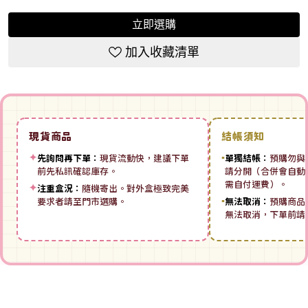
立即選購
加入收藏清單
現貨商品
結帳須知
✦
先詢問再下單：
現貨流動快，建議下單
▪
單獨結帳：
預購勿與
前先私訊確認庫存。
請分開（合併會自動拆
需自付運費）。
✦
注重盒況：
隨機寄出。對外盒極致完美
要求者請至門市選購。
▪
無法取消：
預購商品
無法取消，下單前請