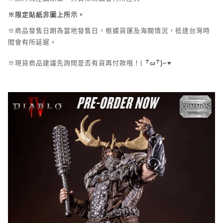
※限定貼紙非圖上所示。
※商品發售日期為當地發售日，根據貨運及海關情況，抵達台灣時
間會有所延遲。
(
※現貨商品建議先詢問是否有貨再付款哦！
･
ิ
ω･
ิ
)~
♥