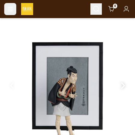
Cart
0