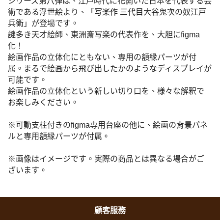
シリーズ第八弾は、江戸時代に花開いた日本を代表する芸
術である浮世絵より、「写楽作 三代目大谷鬼次の奴江戸
兵衛」が登場です。
謎多き天才絵師、東洲斎写楽の代表作を、大胆にfigma
化！
絵画作品の立体化にともない、専用の額縁パーツが付
属。まるで絵画から飛び出したかのようなディスプレイが
可能です。
絵画作品の立体化という新しい切り口を、様々な解釈で
お楽しみください。
※可動支柱付きのfigma専用台座の他に、絵画の背景パネ
ルと専用額縁パーツが付属。
※画像はイメージです。実際の商品とは異なる場合がご
ざいます。
顧客服務