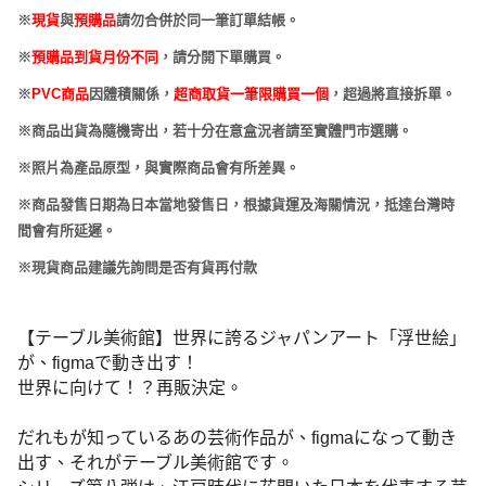
※
現貨
與
預購品
請勿合併於同一筆訂單結帳。
※
預購品到貨月份不同
，請分開下單購買。
※
PVC
商品
因體積關係，
超商取貨一筆限購買一個
，超過將直接拆單。
※商品出貨為隨機寄出，若十分在意盒況者請至實體門市選購。
※照片為產品原型，與實際商品會有所差異。
※商品發售日期為日本當地發售日，根據貨運及海關情況，抵達台灣時
間會有所延遲。
※現貨商品建議先詢問是否有貨再付款
【テーブル美術館】世界に誇るジャパンアート「浮世絵」
が、figmaで動き出す！
世界に向けて！？再販決定。
だれもが知っているあの芸術作品が、figmaになって動き
出す、それがテーブル美術館です。