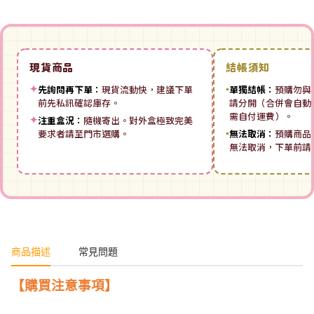
現貨商品
結帳須知
✦
先詢問再下單：
現貨流動快，建議下單
▪
單獨結帳：
預購勿與
前先私訊確認庫存。
請分開（合併會自動拆
需自付運費）。
✦
注重盒況：
隨機寄出。對外盒極致完美
要求者請至門市選購。
▪
無法取消：
預購商品
無法取消，下單前請
商品描述
常見問題
【購買注意事項】