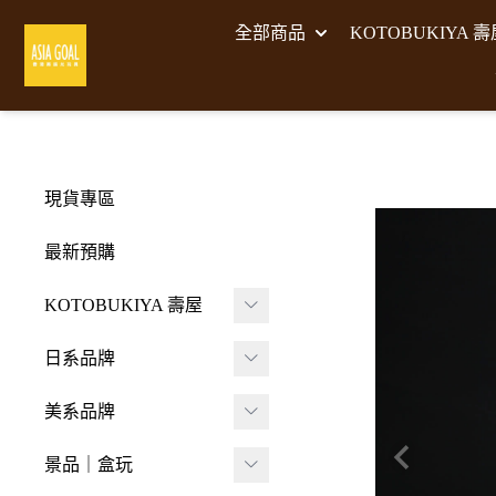
全部商品
KOTOBUKIYA 
現貨專區
最新預購
KOTOBUKIYA 壽屋
壽屋 組裝模型
日系品牌
-
壽屋 M.S.G武裝零件
A･DIMENSION
美系品牌
-
Frame Arms Girl 機甲
BellFine
HIYA TOYS
少女
景品｜盒玩
CAPCOM 卡普空