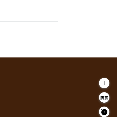
add
購買
0