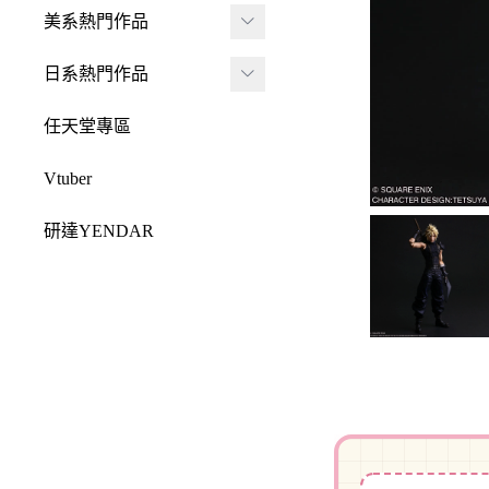
JADA
-
FRAME ARMS 骨裝
盒抽
美系熱門作品
-
機兵
MONSTER HUNTE
Killerbody
TAITO 景品
R 魔物獵人
DC 系列
日系熱門作品
-
女神裝置
McFarlane Toys 麥法蘭
elCOCO 景品
-
Resident Evil 惡靈古
Marvel 漫威系列
元氣少女緣結神
-
六角機牙
任天堂專區
-
堡
戰鎚40000
迪士尼系列
怪盜聖少女
-
創彩少女庭園
-
SPAWN 閃靈悍將
Vtuber
Design COCO
阿凡達
初音未來
-
ARCANADEA 阿爾
-
原創龍系列
SQUARE ENIX
研達YENDAR
卡納蒂亞
變形金剛
哥吉拉系列
-
Final Fantasy 太空戰
MEZCO TOYZ
-
無限邂逅Megalo Mar
恐怖系列
士
吉伊卡哇
-
ia
LDD 活死人娃娃
忍者龜
-
Dragon Quest 勇者鬥
Mega Man 洛克人
-
機器人大戰
Mighty Jaxx
惡龍
三麗鷗
-
-
機戰傭兵
FunBoxx
-
NieR 尼爾
鬼滅之刃
-
-
空戰奇兵
半剖系列
-
女神異聞錄
排球少年
-
-
EVOROIDS 機甲換
Original原創系列
-
BRING ARTS