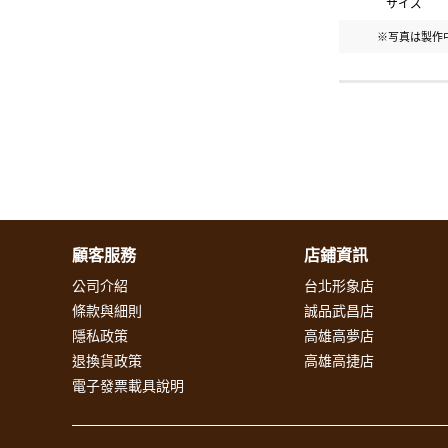
サイズ
※写真は製作
顧客服務
店鋪資訊
公司介紹
台北形象店
條款與細則
誠品武昌店
隱私政策
高雄高夢店
退換貨政策
高雄高捷店
電子發票載具說明