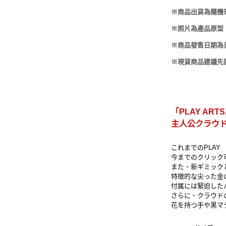
-
HOBBYBASE展示
庫洛魔法使
※商品出貨為隨機
盒
日系其他
新世紀福音戰士
※照片為產品原型
壽屋 可動人偶
※商品發售日期為
鄰座的怪同學
※現貨商品建議先
伊藤潤二
快打旋風
遊戲王
「PLAY A
主人公クラウ
彩虹小馬
これまでのPLA
偶像大師
今までのクリック
また、新ギミック
吸血鬼騎士
特徴的な尖った金
付属には緊迫した
さらに、クラウド
花を持つ手や黒マ