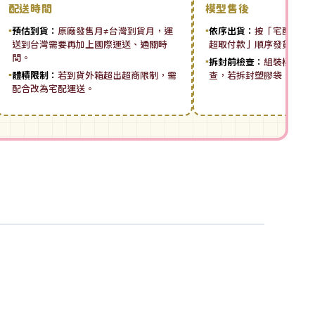
配送時間
模型售後
▪
預估到貨：
原廠發售月≠台灣到貨月，運
▪
依序出貨：
按「宅配先付 ➡
送到台灣需要再加上國際運送、通關時
超取付款」順序發貨。
間。
▪
拆封前檢查：
組裝模型板
▪
體積限制：
若到貨外箱超出超商限制，需
查，若拆封塑膠袋，恕無
配合改為宅配運送。