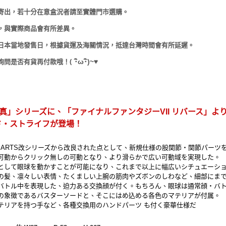
寄出，若十分在意盒況者請至實體門市選購。
，與實際商品會有所差異。
日本當地發售日，根據貨運及海關情況，抵達台灣時間會有所延遲。
(
･
ω･
)~
♥
詢問是否有貨再付款哦！
RTS真」シリーズに、「ファイナルファンタジーVII リバース」よ
ド・ストライフが登場！
Y ARTS改シリーズから改良された点として、新規仕様の股関節・関節パーツ
可動からクリック無しの可動となり、より滑らかで広い可動域を実現した。
として眼球を動かすことが可能になり、これまで以上に幅広いシチュエーシ
の髪、凛々しい表情、たくましい上腕の筋肉やズボンのしわなど、細部にま
バトル中を表現した、迫力ある交換顔が付く。もちろん、眼球は通常顔・バ
の象徴であるバスターソードと、そこにはめ込める各色のマテリアが付属。
テリアを持つ手など、各種交換用のハンドパーツ も付く豪華仕様だ