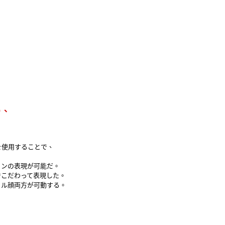
り、
を使用することで、
ョンの表現が可能だ。
でこだわって表現した。
トル顔両方が可動する。