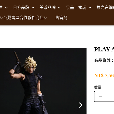
壽屋
日系品牌
美系品牌
景品｜盒玩
振光官網F
✨台灣壽屋合作夥伴商店✨
舊官網
PLAY
商品貨號：S
NT$
7,56
數量
－