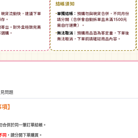
結帳須知
：
現貨流動快，建議下單
▪
單獨結帳：
預購勿與現貨合併，不同月份
庫存。
請分開（合併會自動拆單且未滿1500元
需自付運費）。
機寄出。對外盒極致完美
市選購。
▪
無法取消：
預購商品皆為客定量，下單後
無法取消，下單前請確認商品內容。
常見問題
事項】
勿合併於同一筆訂單結帳。
不同
，請分開下單購買。