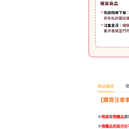
現貨商品
裝
動漫IP周邊商品
-
授權系列
-
Spritale
✦
先詢問再下單
-
ZOIDS 洛伊德
咒術迴戰
前先私訊確認
NECA
-
SE其他
✦
注重盒況：
隨
-
武御雷Muv-Luv
我的英雄學院
要求者請至門
Star Ace
LingDong靈動
-
壽屋其他
BLUE LOCK 藍色監獄
美系其他
Nullset
壽屋 Figure 完成品(PVC)
進擊的巨人
Union Creative
-
日系PVC
Re:從零開始的異世界生活
PANTASY 拼奇 收藏積木
-
美系PVC
航海王
-
小王子系列
-
美少女系列
商品描述
間諜家家酒
-
聯名系列
-
心推工坊
寶可夢系列
【購買注意
-
原創系列
壽屋 雜貨系列
葬送的芙莉蓮
※
現貨
與
預購品
請
PUREMIND 木拼
-
Artist Support Item
戲劇性謀殺
※
預購品到貨月份
絨毛｜玩偶｜娃娃