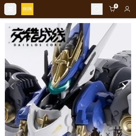
Cart
0