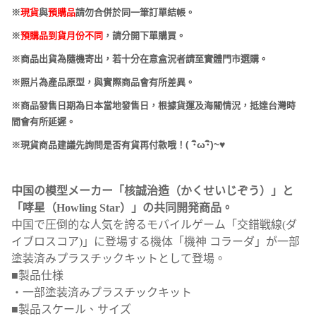
※
現貨
與
預購品
請勿合併於同一筆訂單結帳。
※
預購品到貨月份不同
，請分開下單購買。
※商品出貨為隨機寄出，若十分在意盒況者請至實體門市選購。
※照片為產品原型，與實際商品會有所差異。
※商品發售日期為日本當地發售日，根據貨運及海關情況，抵達台灣時
間會有所延遲。
(
･
ω･
)~
♥
※現貨商品建議先詢問是否有貨再付款哦！
中国の模型メーカー「核誠治造（かくせいじぞう）」と
「哮星（Howling Star）」の共同開発商品。
中国で圧倒的な人気を誇るモバイルゲーム「交錯戦線(ダ
イブロスコア)」に登場する機体「機神 コラーダ」が一部
塗装済みプラスチックキットとして登場。
■製品仕様
・一部塗装済みプラスチックキット
■製品スケール、サイズ