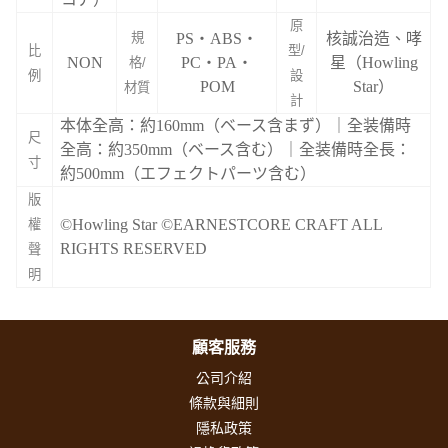
原
規
PS・ABS・
核誠治造、哮
比
型/
NON
PC・PA・
星（Howling
格/
例
設
POM
Star）
材質
計
本体全高：約160mm（ベース含まず）｜全装備時
尺
全高：約350mm（ベース含む）｜全装備時全長：
寸
約500mm（エフェクトパーツ含む）
版
©Howling Star ©EARNESTCORE CRAFT ALL
權
RIGHTS RESERVED
聲
明
顧客服務
公司介紹
條款與細則
隱私政策