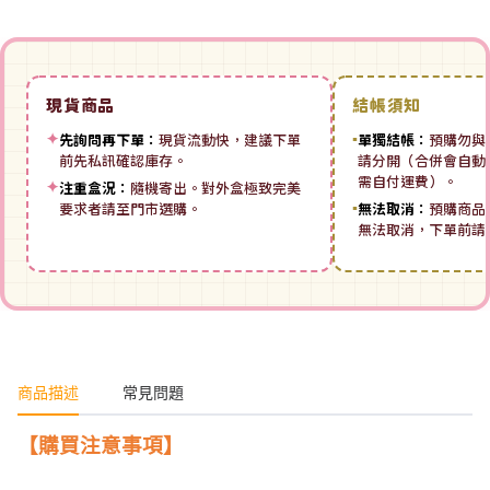
現貨商品
結帳須知
✦
先詢問再下單：
現貨流動快，建議下單
▪
單獨結帳：
預購勿與
前先私訊確認庫存。
請分開（合併會自動拆
需自付運費）。
✦
注重盒況：
隨機寄出。對外盒極致完美
要求者請至門市選購。
▪
無法取消：
預購商品
無法取消，下單前請
商品描述
常見問題
【購買注意事項】