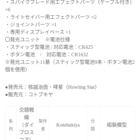
・スパイクブレード用エフェクトパーツ（ケーブル付き）
×6
・ライトセイバー用エフェクトパーツ ×2
・ジョイントパーツ ×1
・専用ディスプレイベース ×1
〇発光ユニット ※電池仕様
・スティック型電池 / 対応電池：CR425
・ボタン電池 / 対応電池：CR1632
※発光ユニット11基（スティック型電池9本、ボタン電池2
個を使用）
●発売元：核誠治造、哮星（Howling Star）
●販売元：コトブキヤ
交錯戦
線
系
製作
分
（ダイ
Kotobukiya
組裝模型
列
者
類
ブロス
コア）