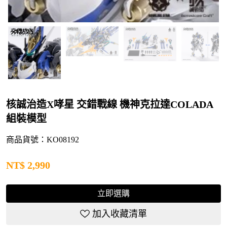
核誠治造X哮星 交錯戰線 機神克拉達COLADA
組裝模型
商品貨號：KO08192
NT$
2,990
立即選購
加入收藏清單