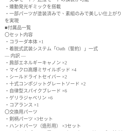
・連動発光ギミックを搭載
・一部パーツが塗装済みで、素組のみで美しい仕上がり
を実現
■付属品一覧
〇セット内容
・コラーダ本体 ×1
・着脱式武装システム「Oath（誓約）」一式
― 内訳 ―
・肩部エネルギーキャノン ×2
・マイクロ高爆ミサイルポッド ×4
・シールドライトセイバー ×2
・十式コンポジットグレートソード ×2
・自律型スパイクブレード ×6
・ゲリラジャベリン ×6
・コアランス ×1
〇交換用パーツ
・剣柄パーツ ×3セット
・ハンドパーツ（造形用） ×3セット