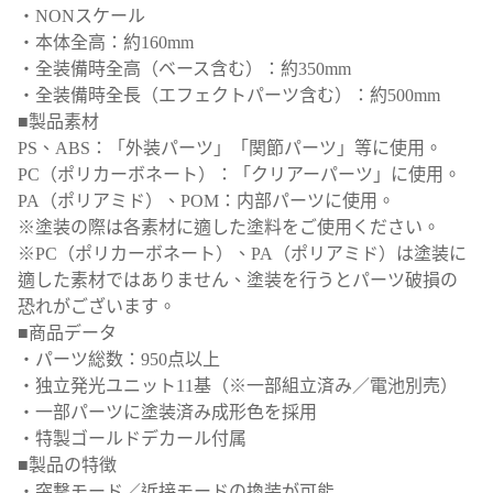
・NONスケール
・本体全高：約160mm
・全装備時全高（ベース含む）：約350mm
・全装備時全長（エフェクトパーツ含む）：約500mm
■製品素材
PS、ABS：「外装パーツ」「関節パーツ」等に使用。
PC（ポリカーボネート）：「クリアーパーツ」に使用。
PA（ポリアミド）、POM：内部パーツに使用。
※塗装の際は各素材に適した塗料をご使用ください。
※PC（ポリカーボネート）、PA（ポリアミド）は塗装に
適した素材ではありません、塗装を行うとパーツ破損の
恐れがございます。
■商品データ
・パーツ総数：950点以上
・独立発光ユニット11基（※一部組立済み／電池別売）
・一部パーツに塗装済み成形色を採用
・特製ゴールドデカール付属
■製品の特徴
・突撃モード／近接モードの換装が可能