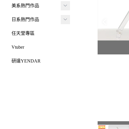
JADA
-
FRAME ARMS 骨裝
盒抽
美系熱門作品
-
機兵
MONSTER HUNTE
Killerbody
TAITO 景品
R 魔物獵人
DC 系列
日系熱門作品
-
女神裝置
McFarlane Toys 麥法蘭
elCOCO 景品
-
Resident Evil 惡靈古
Marvel 漫威系列
元氣少女緣結神
-
六角機牙
任天堂專區
-
堡
戰鎚40000
迪士尼系列
怪盜聖少女
-
創彩少女庭園
-
SPAWN 閃靈悍將
Vtuber
Design COCO
阿凡達
初音未來
-
ARCANADEA 阿爾
-
原創龍系列
SQUARE ENIX
研達YENDAR
卡納蒂亞
變形金剛
哥吉拉系列
-
Final Fantasy 太空戰
MEZCO TOYZ
-
無限邂逅Megalo Mar
恐怖系列
士
吉伊卡哇
-
ia
LDD 活死人娃娃
忍者龜
-
Dragon Quest 勇者鬥
Mega Man 洛克人
-
機器人大戰
Mighty Jaxx
惡龍
三麗鷗
-
-
機戰傭兵
FunBoxx
-
NieR 尼爾
鬼滅之刃
-
-
空戰奇兵
半剖系列
-
女神異聞錄
排球少年
-
-
EVOROIDS 機甲換
Original原創系列
-
BRING ARTS