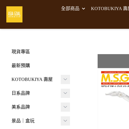
全部商品
KOTOBUKIYA 
現貨專區
最新預購
KOTOBUKIYA 壽屋
壽屋 組裝模型
日系品牌
-
壽屋 M.S.G武裝零件
A･DIMENSION
美系品牌
-
Frame Arms Girl 機甲
BellFine
HIYA TOYS
少女
景品｜盒玩
CAPCOM 卡普空