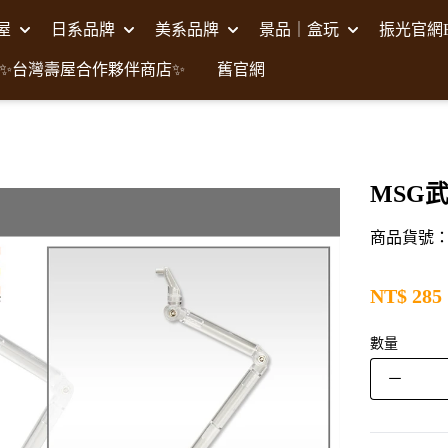
壽屋
日系品牌
美系品牌
景品｜盒玩
振光官網F
✨台灣壽屋合作夥伴商店✨
舊官網
MSG武
商品貨號：K
NT$
285
數量
－