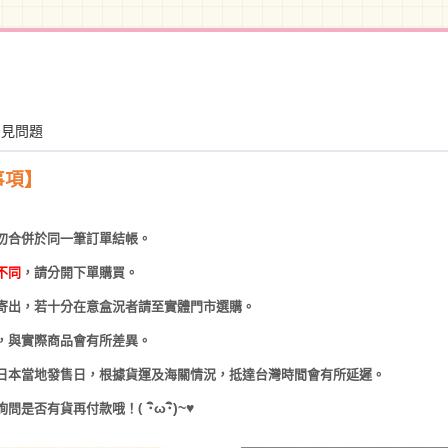
常見問題
事項】
勿合併於同一筆訂單結帳。
不同
，請分開下單購買。
寄出，若十分在意盒況者請至實體門市選購。
，與實際商品會有所差異。
日本當地發售日，根據貨運及海關情況，抵達台灣時間會有所延遲。
(
･
ω･
)~
♥
詢問是否有貨再付款哦！