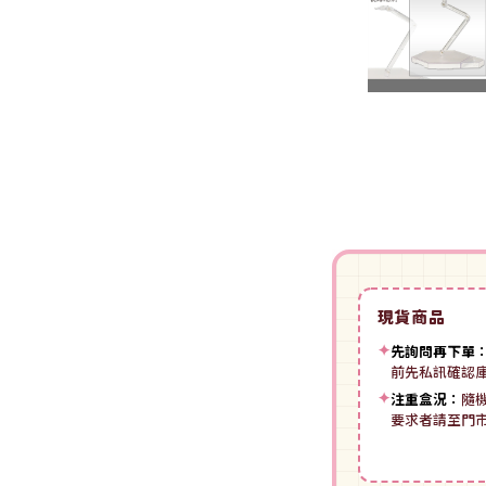
裝
動漫IP周邊商品
-
授權系列
-
Spritale
-
ZOIDS 洛伊德
咒術迴戰
NECA
-
SE其他
-
武御雷Muv-Luv
我的英雄學院
Star Ace
LingDong靈動
-
壽屋其他
BLUE LOCK 藍色監獄
美系其他
Nullset
壽屋 Figure 完成品(PVC)
進擊的巨人
Union Creative
-
日系PVC
Re:從零開始的異世界生活
PANTASY 拼奇 收藏積木
-
美系PVC
航海王
-
小王子系列
現貨商品
-
美少女系列
間諜家家酒
-
聯名系列
✦
先詢問再下單
-
心推工坊
前先私訊確認
寶可夢系列
-
原創系列
✦
注重盒況：
隨
壽屋 雜貨系列
葬送的芙莉蓮
要求者請至門
PUREMIND 木拼
-
Artist Support Item
戲劇性謀殺
絨毛｜玩偶｜娃娃