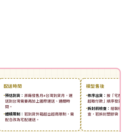
配送時間
模型售後
▪
預估到貨：
原廠發售月≠台灣到貨月，運
▪
依序出貨：
按「宅配先付 ➡
送到台灣需要再加上國際運送、通關時
超取付款」順序發貨。
間。
▪
拆封前檢查：
組裝模型板
▪
體積限制：
若到貨外箱超出超商限制，需
查，若拆封塑膠袋，恕無
配合改為宅配運送。