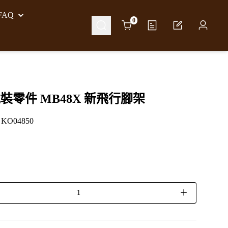
AQ
Cart
0
裝零件 MB48X 新飛行腳架
O04850
＋