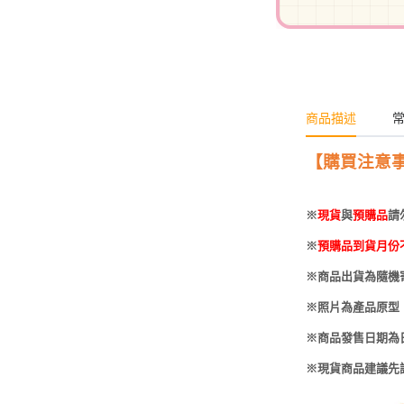
-
HOBBYBASE展示
庫洛魔法使
盒
日系其他
新世紀福音戰士
壽屋 可動人偶
鄰座的怪同學
商品描述
伊藤潤二
快打旋風
【購買注意
遊戲王
※
現貨
與
預購品
請
彩虹小馬
※
預購品到貨月份
偶像大師
※商品出貨為隨機
吸血鬼騎士
※照片為產品原型
※商品發售日期為
※現貨商品建議先