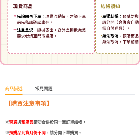
現貨商品
結帳須知
✦
先詢問再下單：
現貨流動快，建議下單
▪
單獨結帳：
預購勿與
前先私訊確認庫存。
請分開（合併會自動拆
需自付運費）。
✦
注重盒況：
隨機寄出。對外盒極致完美
要求者請至門市選購。
▪
無法取消：
預購商品
無法取消，下單前請
商品描述
常見問題
【購買注意事項】
※
現貨
與
預購品
請勿合併於同一筆訂單結帳。
※
預購品到貨月份不同
，請分開下單購買。