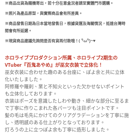
※商品出貨為隨機寄出，若十分在意盒況者請至實體門市選購。
※照片為產品原型，與實際商品會有所差異。
※商品發售日期為日本當地發售日，根據貨運及海關情況，抵達台灣時
間會有所延遲。
(
･
ω･
)~
♥
※現貨商品建議先詢問是否有貨再付款哦！
ホロライブプロダクション所属、ホロライブ2期生の
VTuber『百鬼あやめ』が巫女衣装で立体化！
巫女衣装に合わせた趣のある台座に、ぽよ余と共に立体
化いたしました。
阿修羅や羅刹、業と不知火といった欠かせないポイント
も立体化しております。
衣装はポーズを意識したしわや動き、細かな部分に至るま
で丁寧に作りこまれた各パーツも注目ポイントです。
髪の毛は毛先にかけてのクリアグラデーションを丁寧に施
し、透明感のある仕上がりとなっております。
灯ろうの上に立つぽよ余も丁寧に造形しました。