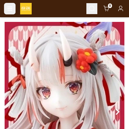
Cart
0