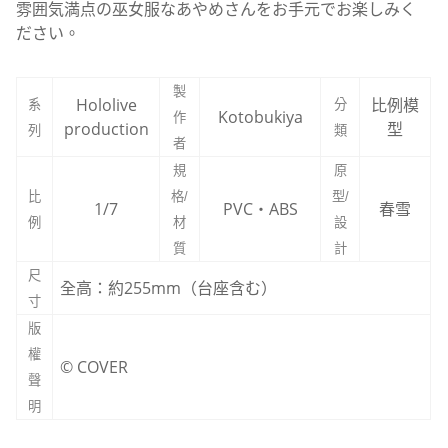
雰囲気満点の巫女服なあやめさんをお手元でお楽しみく
ださい。
製
Hololive
比例模
系
分
Kotobukiya
作
production
型
列
類
者
規
原
比
格/
型/
1/7
PVC・ABS
春雪
例
材
設
質
計
尺
全高：約255mm（台座含む）
寸
版
權
© COVER
聲
明