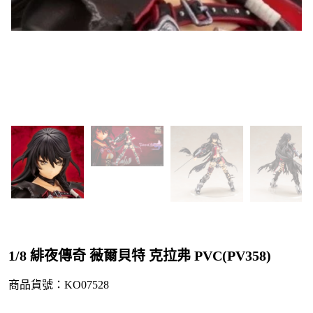
1/8 緋夜傳奇 薇爾貝特 克拉弗 PVC(PV358)
商品貨號：KO07528