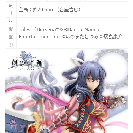
尺
全高：約202mm（台座含む）
寸
版
Tales of Berseria™& ©Bandai Namco
權
Entertainment Inc. ©いのまたむつみ ©藤島康介
聲
明