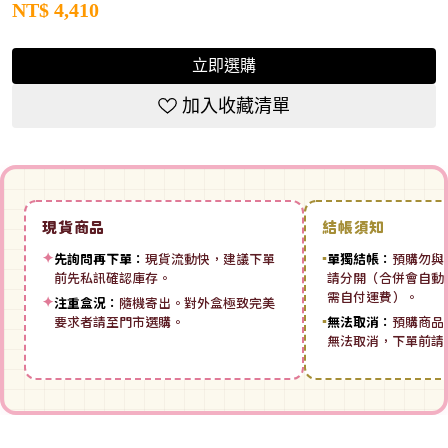
NT$
4,410
立即選購
加入收藏清單
現貨商品
結帳須知
✦
先詢問再下單：
現貨流動快，建議下單
▪
單獨結帳：
預購勿與
前先私訊確認庫存。
請分開（合併會自動拆
需自付運費）。
✦
注重盒況：
隨機寄出。對外盒極致完美
要求者請至門市選購。
▪
無法取消：
預購商品
無法取消，下單前請