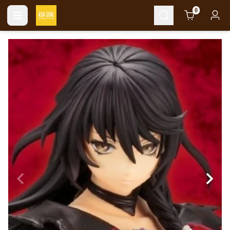
Cart
0