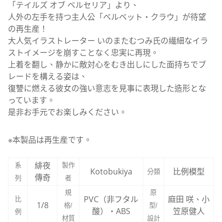
「テイルズ オブ ベルセリア」より、
人外の左手を持つ主人公「ベルベット・クラウ」が待望
の再生産！
大人気イラストレーター いのまたむつみ氏の繊細なイラ
ストイメージを崩すことなく忠実に再現。
上着を翻し、静かに敵対心をむき出しにした面持ちでブ
レードを構える姿は、
復讐に燃える彼女の強い意志を見事に表現した造形とな
っています。
是非お手元でお楽しみください。
※本製品は再生産です。
緋夜
系
製作
Kotobukiya
比例模型
分類
傳奇
列
者
規
原
PVC（非フタル
麻田 咲、小
比
1/8
格/
型/
酸）・ABS
笠原健人
例
材質
設計