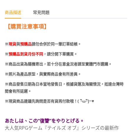
商品描述
常見問題
【購買注意事項】
※
現貨
與
預購品
請勿合併於同一筆訂單結帳。
※
預購品到貨月份不同
，請分開下單購買。
※商品出貨為隨機寄出，若十分在意盒況者請至實體門市選購。
※照片為產品原型，與實際商品會有所差異。
※商品發售日期為日本當地發售日，根據貨運及海關情況，抵達台灣時
間會有所延遲。
(
･
ω･
)~
♥
※現貨商品建議先詢問是否有貨再付款哦！
あたしは、この“復讐”をやりとげる。
大人気RPGゲーム『テイルズ オブ』シリーズの最新作