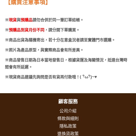
【購買注意事項】
※
現貨
與
預購品
請勿合併於同一筆訂單結帳。
※
預購品到貨月份不同
，請分開下單購買。
※商品出貨為隨機寄出，若十分在意盒況者請至實體門市選購。
※照片為產品原型，與實際商品會有所差異。
※商品發售日期為日本當地發售日，根據貨運及海關情況，抵達台灣時
間會有所延遲。
(
･
ω･
)~
♥
※現貨商品建議先詢問是否有貨再付款哦！
顧客服務
公司介紹
條款與細則
隱私政策
退換貨政策