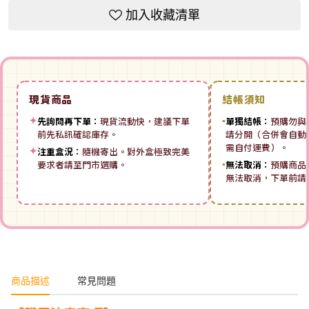
加入收藏清單
現貨商品
結帳須知
✦
先詢問再下單：
現貨流動快，建議下單
▪
單獨結帳：
預購勿與
前先私訊確認庫存。
請分開（合併會自動拆
需自付運費）。
✦
注重盒況：
隨機寄出。對外盒極致完美
要求者請至門市選購。
▪
無法取消：
預購商品
無法取消，下單前請
商品描述
常見問題