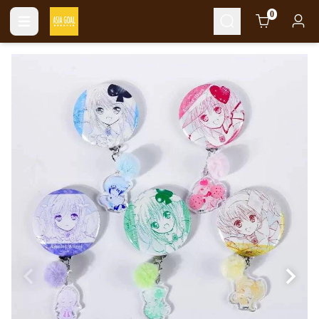
Cart
0