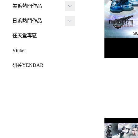
JADA
-
FRAME ARMS 骨裝
盒抽
美系熱門作品
-
機兵
MONSTER HUNTE
Killerbody
TAITO 景品
R 魔物獵人
DC 系列
日系熱門作品
-
女神裝置
McFarlane Toys 麥法蘭
elCOCO 景品
-
Resident Evil 惡靈古
Marvel 漫威系列
元氣少女緣結神
-
六角機牙
任天堂專區
-
堡
戰鎚40000
迪士尼系列
怪盜聖少女
-
創彩少女庭園
-
SPAWN 閃靈悍將
Vtuber
Design COCO
阿凡達
初音未來
-
ARCANADEA 阿爾
-
原創龍系列
SQUARE ENIX
研達YENDAR
卡納蒂亞
變形金剛
哥吉拉系列
-
Final Fantasy 太空戰
MEZCO TOYZ
-
無限邂逅Megalo Mar
恐怖系列
士
吉伊卡哇
-
ia
LDD 活死人娃娃
忍者龜
-
Dragon Quest 勇者鬥
Mega Man 洛克人
-
機器人大戰
Mighty Jaxx
惡龍
三麗鷗
-
-
機戰傭兵
FunBoxx
-
NieR 尼爾
鬼滅之刃
-
-
空戰奇兵
半剖系列
-
女神異聞錄
排球少年
-
-
EVOROIDS 機甲換
Original原創系列
-
BRING ARTS