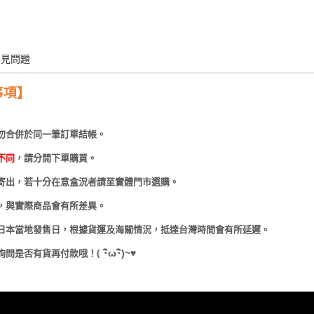
常見問題
事項】
勿合併於同一筆訂單結帳。
不同
，請分開下單購買。
寄出，若十分在意盒況者請至實體門市選購。
，與實際商品會有所差異。
日本當地發售日，根據貨運及海關情況，抵達台灣時間會有所延遲。
(
･
ω･
)~
♥
詢問是否有貨再付款哦！