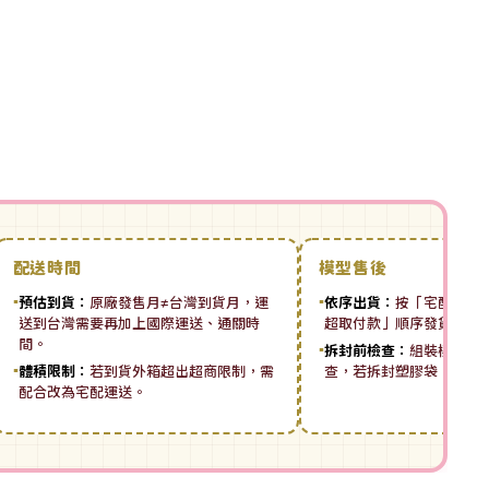
配送時間
模型售後
▪
預估到貨：
原廠發售月≠台灣到貨月，運
▪
依序出貨：
按「宅配先付 ➡
送到台灣需要再加上國際運送、通關時
超取付款」順序發貨。
間。
▪
拆封前檢查：
組裝模型板
▪
體積限制：
若到貨外箱超出超商限制，需
查，若拆封塑膠袋，恕無
配合改為宅配運送。