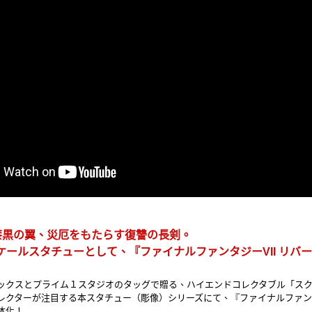
漆黒の翼、災厄をもたらす復讐の長剣。
スケールスタチューとして、『ファイナルファンタジーVII リ
ックスとプライム１スタジオのタッグで贈る、ハイエンドコレクタブル「スク
レクターが注目する本スタチュー（彫像）シリーズにて、『ファイナルファンタ
体化！