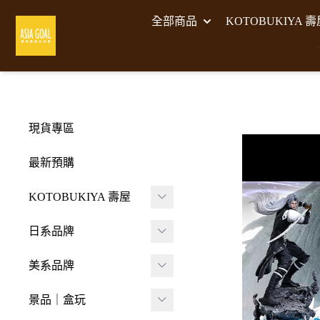
全部商品
KOTOBUKIYA 
現貨專區
最新預購
KOTOBUKIYA 壽屋
壽屋 組裝模型
日系品牌
-
壽屋 M.S.G武裝零件
A･DIMENSION
美系品牌
-
Frame Arms Girl 機甲
BellFine
HIYA TOYS
少女
景品｜盒玩
CAPCOM 卡普空