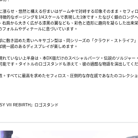
に漲らせ、悠然と構える佇まいはゲーム中で対峙する印象そのまま。セフィ
特徴的なポージングを1/4スケールで表現した1体です。たなびく銀のロング
、右肩から大きく広がる漆黒の翼なども、彩色と造形に趣向を凝らした出来
のフォルムやディテールに息づいています。
部に敷き詰めた青いヘキサゴン型は、同シリーズの「クラウド・ストライフ
ば統一感のあるディスプレイが楽しめます。
現れていない上半身は、本DX版だけのスペシャルパーツ。伝説のソルジャー・
可能です。タイトルのロゴスタンドも添えて、彼の過酷な物語を演出してく
性。すべてに最高を求めたセフィロス、圧倒的な存在感であなたのコレクシ
ASY VII REBIRTH』ロゴスタンド