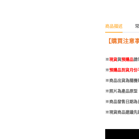
-
HOBBYBASE展示
庫洛魔法使
盒
日系其他
新世紀福音戰士
壽屋 可動人偶
商品描述
鄰座的怪同學
【購買注意
伊藤潤二
快打旋風
※
現貨
與
預購品
請
遊戲王
※
預購品到貨月份
彩虹小馬
※商品出貨為隨機
※照片為產品原型
偶像大師
※商品發售日期為
吸血鬼騎士
※現貨商品建議先