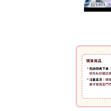
裝
動漫IP周邊商品
-
授權系列
-
Spritale
-
ZOIDS 洛伊德
咒術迴戰
NECA
-
SE其他
-
武御雷Muv-Luv
我的英雄學院
Star Ace
LingDong靈動
-
壽屋其他
BLUE LOCK 藍色監獄
美系其他
Nullset
壽屋 Figure 完成品(PVC)
進擊的巨人
Union Creative
-
日系PVC
Re:從零開始的異世界生活
現貨商品
PANTASY 拼奇 收藏積木
-
美系PVC
航海王
✦
先詢問再下單
-
小王子系列
-
美少女系列
前先私訊確認
間諜家家酒
-
聯名系列
✦
注重盒況：
隨
-
心推工坊
要求者請至門
寶可夢系列
-
原創系列
壽屋 雜貨系列
葬送的芙莉蓮
PUREMIND 木拼
-
Artist Support Item
戲劇性謀殺
絨毛｜玩偶｜娃娃