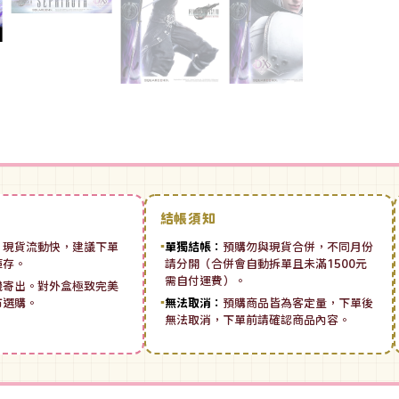
結帳須知
：
現貨流動快，建議下單
▪
單獨結帳：
預購勿與現貨合併，不同月份
庫存。
請分開（合併會自動拆單且未滿1500元
需自付運費）。
機寄出。對外盒極致完美
市選購。
▪
無法取消：
預購商品皆為客定量，下單後
無法取消，下單前請確認商品內容。