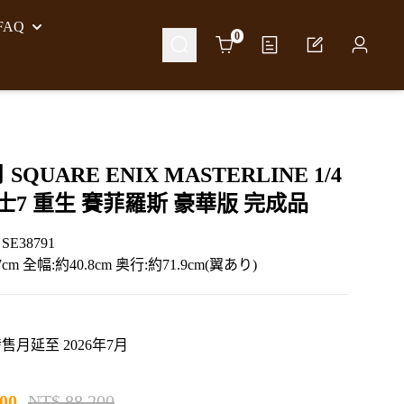
AQ
Cart
0
 SQUARE ENIX MASTERLINE 1/4
士7 重生 賽菲羅斯 豪華版 完成品
E38791
7cm 全幅:約40.8cm 奥行:約71.9cm(翼あり)
月延至 2026年7月
00
NT$ 88,200