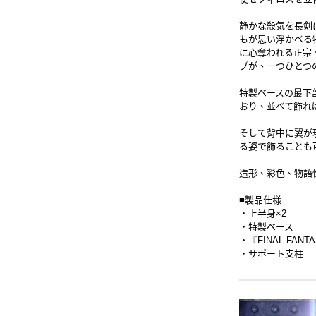
静かな殺気を長剣
もが思い浮かべる
に心奪われる正宗
プが、一つひとつ
特製ベースの最下
おり、並べて飾れ
そして背中に翼が
る姿で飾ることも
造形、彩色、物語
■製品仕様
・上半身×2
・特製ベース
・『FINAL FANT
・サポート支柱