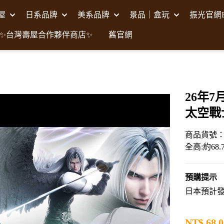
壽屋
日系品牌
美系品牌
景品｜盒玩
振光官網F
✨台灣壽屋合作夥伴商店✨
舊官網
26年7月
太空戰
商品貨號：S
全高:約68.
預購提示
日本預計發售
NT$
68,0