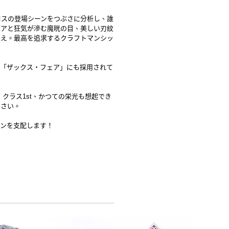
ロスの登場シーンをつぶさに分析し、誰
ヘアと狂気が滲む魔晄の目、美しい刃紋
栄え。最高を追求するクラフトマンシッ
」「ザックス・フェア」にも採用されて
クラス1st、かつての栄光も想起でき
ださい。
ョンを支配します！