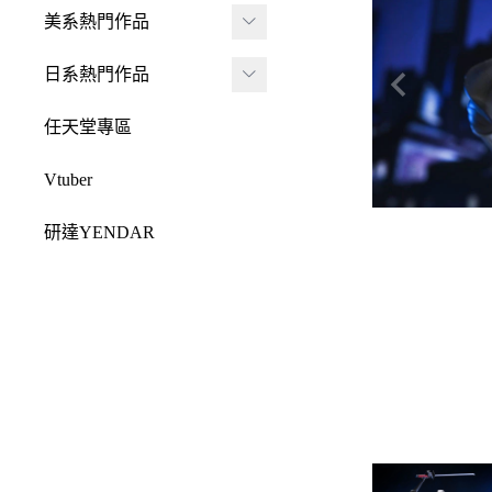
JADA
-
FRAME ARMS 骨裝
盒抽
美系熱門作品
-
機兵
MONSTER HUNTE
Killerbody
TAITO 景品
R 魔物獵人
DC 系列
日系熱門作品
-
女神裝置
McFarlane Toys 麥法蘭
elCOCO 景品
-
Resident Evil 惡靈古
Marvel 漫威系列
元氣少女緣結神
-
六角機牙
任天堂專區
-
堡
戰鎚40000
迪士尼系列
怪盜聖少女
-
創彩少女庭園
-
SPAWN 閃靈悍將
Vtuber
Design COCO
阿凡達
初音未來
-
ARCANADEA 阿爾
-
原創龍系列
SQUARE ENIX
研達YENDAR
卡納蒂亞
變形金剛
哥吉拉系列
-
Final Fantasy 太空戰
MEZCO TOYZ
-
無限邂逅Megalo Mar
恐怖系列
士
吉伊卡哇
-
ia
LDD 活死人娃娃
忍者龜
-
Dragon Quest 勇者鬥
Mega Man 洛克人
-
機器人大戰
Mighty Jaxx
惡龍
三麗鷗
-
-
機戰傭兵
FunBoxx
-
NieR 尼爾
鬼滅之刃
-
-
空戰奇兵
半剖系列
-
女神異聞錄
排球少年
-
-
EVOROIDS 機甲換
Original原創系列
-
BRING ARTS