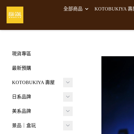
全部商品
KOTOBUKIYA 
現貨專區
最新預購
KOTOBUKIYA 壽屋
壽屋 組裝模型
日系品牌
-
壽屋 M.S.G武裝零件
A･DIMENSION
美系品牌
-
Frame Arms Girl 機甲
BellFine
HIYA TOYS
少女
景品｜盒玩
CAPCOM 卡普空