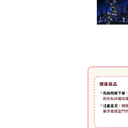
裝
動漫IP周邊商品
-
授權系列
-
Spritale
-
ZOIDS 洛伊德
咒術迴戰
NECA
-
SE其他
-
武御雷Muv-Luv
我的英雄學院
Star Ace
LingDong靈動
-
壽屋其他
BLUE LOCK 藍色監獄
美系其他
Nullset
壽屋 Figure 完成品(PVC)
進擊的巨人
Union Creative
-
日系PVC
Re:從零開始的異世界生活
PANTASY 拼奇 收藏積木
-
美系PVC
航海王
-
小王子系列
現貨商品
-
美少女系列
間諜家家酒
-
聯名系列
✦
先詢問再下單
-
心推工坊
寶可夢系列
前先私訊確認
-
原創系列
✦
注重盒況：
隨
壽屋 雜貨系列
葬送的芙莉蓮
要求者請至門
PUREMIND 木拼
-
Artist Support Item
戲劇性謀殺
絨毛｜玩偶｜娃娃