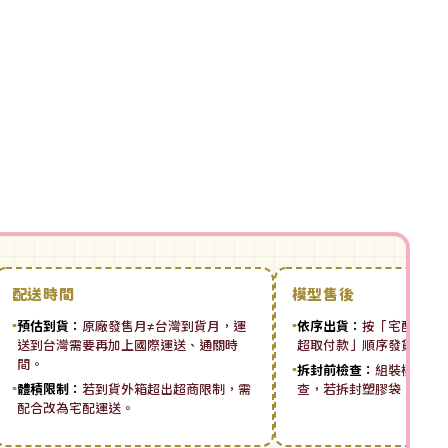
配送時間
模型售後
▪
預估到貨：
原廠發售月≠台灣到貨月，運
▪
依序出貨：
按「宅配先付 ➡
送到台灣需要再加上國際運送、通關時
超取付款」順序發貨。
間。
▪
拆封前檢查：
組裝模型板
▪
體積限制：
若到貨外箱超出超商限制，需
查，若拆封塑膠袋，恕無
配合改為宅配運送。