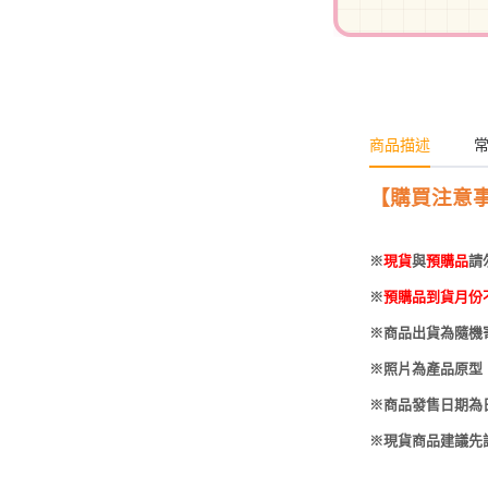
-
HOBBYBASE展示
庫洛魔法使
盒
日系其他
新世紀福音戰士
壽屋 可動人偶
鄰座的怪同學
商品描述
伊藤潤二
快打旋風
【購買注意
遊戲王
※
現貨
與
預購品
請
彩虹小馬
※
預購品到貨月份
偶像大師
※商品出貨為隨機
吸血鬼騎士
※照片為產品原型
※商品發售日期為
※現貨商品建議先