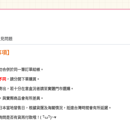
常見問題
事項】
勿合併於同一筆訂單結帳。
不同
，請分開下單購買。
寄出，若十分在意盒況者請至實體門市選購。
，與實際商品會有所差異。
日本當地發售日，根據貨運及海關情況，抵達台灣時間會有所延遲。
(
･
ω･
)~
♥
詢問是否有貨再付款哦！