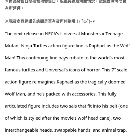
※商品發售日期為當地發售日，根據貨運及海關情況，抵達台灣時間會
有所延遲。
(
※現貨商品建議先詢問是否有貨再付款哦！
･
ω･
)~
♥
The next release in NECA’s Universal Monsters x Teenage
Mutant Ninja Turtles action figure line is Raphael as the Wolf
Man! This continuing line pays tribute to the world’s most
famous turtles and Universal’s icons of horror. This 7” scale
action figure reimagines Raphael as the tragically doomed
Wolf Man, and he’s packed with accessories. This fully
articulated
figure includes two sais that fit into his belt (one
of which is styled after the movie’s wolf head cane), two
interchangeable heads, swappable hands, and animal trap.