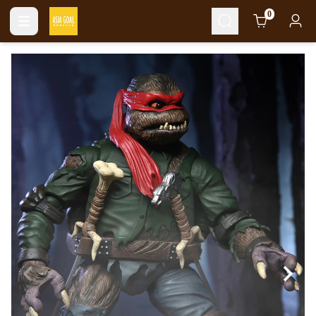
Cart
0