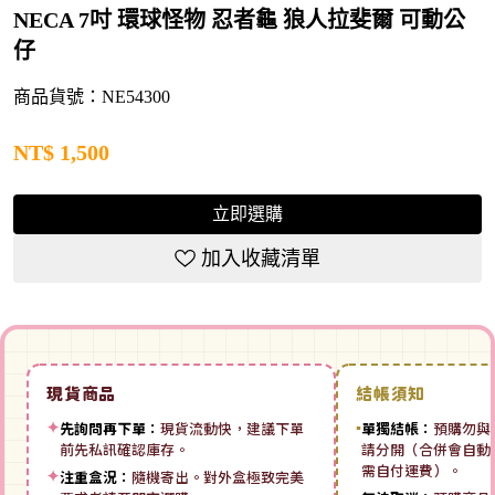
NECA 7吋 環球怪物 忍者龜 狼人拉斐爾 可動公
仔
商品貨號：NE54300
NT$
1,500
立即選購
加入收藏清單
現貨商品
結帳須知
✦
先詢問再下單：
現貨流動快，建議下單
▪
單獨結帳：
預購勿與
前先私訊確認庫存。
請分開（合併會自動拆
需自付運費）。
✦
注重盒況：
隨機寄出。對外盒極致完美