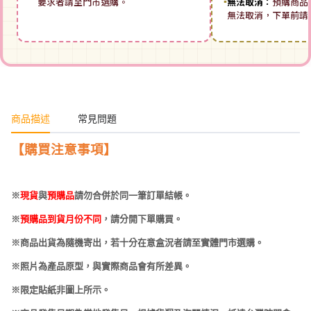
要求者請至門市選購。
▪
無法取消：
預購商品
無法取消，下單前請
商品描述
常見問題
【購買注意事項】
※
現貨
與
預購品
請勿合併於同一筆訂單結帳。
※
預購品到貨月份不同
，請分開下單購買。
※商品出貨為隨機寄出，若十分在意盒況者請至實體門市選購。
※照片為產品原型，與實際商品會有所差異。
※限定貼紙非圖上所示。