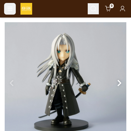
Cart
0