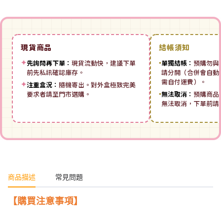
現貨商品
結帳須知
✦
先詢問再下單：
現貨流動快，建議下單
▪
單獨結帳：
預購勿與
前先私訊確認庫存。
請分開（合併會自動拆
需自付運費）。
✦
注重盒況：
隨機寄出。對外盒極致完美
要求者請至門市選購。
▪
無法取消：
預購商品
無法取消，下單前請
商品描述
常見問題
【購買注意事項】