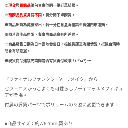
※
現貨
與
預購品
請勿合併於同一筆訂單結帳。
※
預購品到貨月份不同
，請分開下單購買。
※商品出貨為隨機寄出，若十分在意盒況者請至實體門市選購。
※照片為產品原型，與實際商品會有所差異。
※商品發售日期為日本當地發售日，根據貨運及海關情況，抵達台灣時
間會有所延遲。
(
･
ω･
)~
♥
※現貨商品建議先詢問是否有貨再付款哦！
『ファイナルファンタジーVII リメイク』から
セフィロスかっこよくも可愛らしいディフォルメフィギュ
アが登場。
付属の肩翼パーツでボリュームのあ姿に変更できます。
■商品サイズ：約W62mm(翼あり