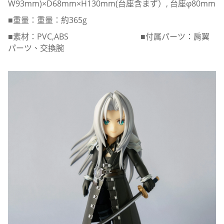
W93mm)×D68mm×H130mm(台座含まず）, 台座φ80mm
■重量：重量：約365g
■素材：PVC,ABS ■付属パーツ：肩翼
パーツ、交換腕