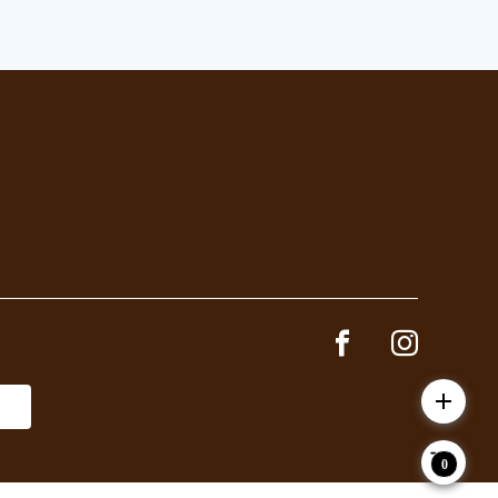
Facebook page
Instagram 
add
0