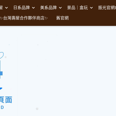
壽屋
日系品牌
美系品牌
景品｜盒玩
振光官網F
✨台灣壽屋合作夥伴商店✨
舊官網