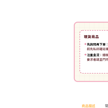
裝
動漫IP周邊商品
-
授權系列
-
Spritale
-
ZOIDS 洛伊德
咒術迴戰
NECA
-
SE其他
-
武御雷Muv-Luv
我的英雄學院
Star Ace
LingDong靈動
-
壽屋其他
BLUE LOCK 藍色監獄
現貨商品
美系其他
Nullset
壽屋 Figure 完成品(PVC)
進擊的巨人
✦
先詢問再下單
前先私訊確認
Union Creative
-
日系PVC
Re:從零開始的異世界生活
✦
注重盒況：
隨
PANTASY 拼奇 收藏積木
要求者請至門
-
美系PVC
航海王
-
小王子系列
-
美少女系列
間諜家家酒
-
聯名系列
-
心推工坊
寶可夢系列
-
原創系列
壽屋 雜貨系列
葬送的芙莉蓮
PUREMIND 木拼
-
Artist Support Item
戲劇性謀殺
商品描述
絨毛｜玩偶｜娃娃