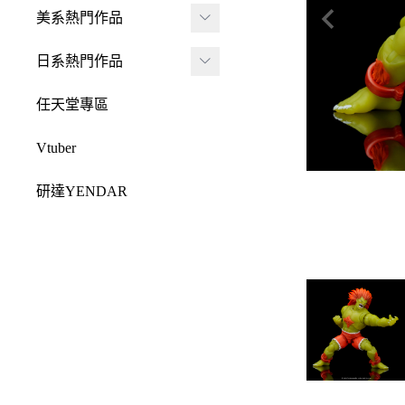
JADA
-
FRAME ARMS 骨裝
盒抽
美系熱門作品
-
機兵
MONSTER HUNTE
Killerbody
TAITO 景品
R 魔物獵人
DC 系列
日系熱門作品
-
女神裝置
McFarlane Toys 麥法蘭
elCOCO 景品
-
Resident Evil 惡靈古
Marvel 漫威系列
元氣少女緣結神
-
六角機牙
任天堂專區
-
堡
戰鎚40000
迪士尼系列
怪盜聖少女
-
創彩少女庭園
-
SPAWN 閃靈悍將
Vtuber
Design COCO
阿凡達
初音未來
-
ARCANADEA 阿爾
-
原創龍系列
SQUARE ENIX
研達YENDAR
卡納蒂亞
變形金剛
哥吉拉系列
-
Final Fantasy 太空戰
MEZCO TOYZ
-
無限邂逅Megalo Mar
恐怖系列
士
吉伊卡哇
-
ia
LDD 活死人娃娃
忍者龜
-
Dragon Quest 勇者鬥
Mega Man 洛克人
-
機器人大戰
Mighty Jaxx
惡龍
三麗鷗
-
-
機戰傭兵
FunBoxx
-
NieR 尼爾
鬼滅之刃
-
-
空戰奇兵
半剖系列
-
女神異聞錄
排球少年
-
-
EVOROIDS 機甲換
Original原創系列
-
BRING ARTS