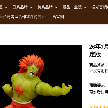
壽屋
日系品牌
美系品牌
景品｜盒玩
振光官網F
✨台灣壽屋合作夥伴商店✨
舊官網
26年7
定版
商品貨號：J
※沒有附
預購提示
預計發售月 
NT$
1,19