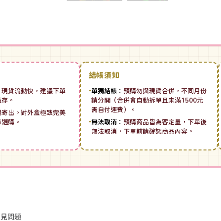
結帳須知
：
現貨流動快，建議下單
▪
單獨結帳：
預購勿與現貨合併，不同月份
庫存。
請分開（合併會自動拆單且未滿1500元
需自付運費）。
機寄出。對外盒極致完美
市選購。
▪
無法取消：
預購商品皆為客定量，下單後
無法取消，下單前請確認商品內容。
常見問題