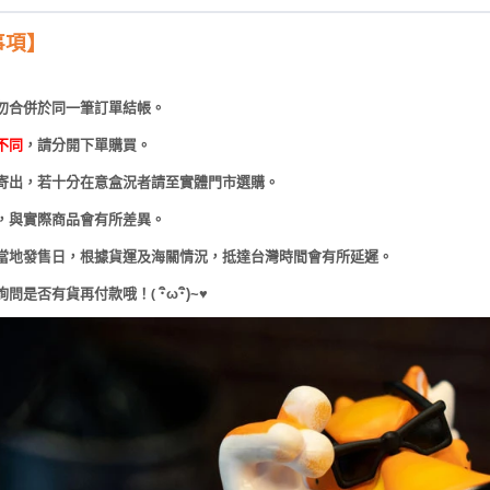
事項】
勿合併於同一筆訂單結帳。
不同
，請分開下單購買。
寄出，若十分在意盒況者請至實體門市選購。
，與實際商品會有所差異。
當地發售日，根據貨運及海關情況，抵達台灣時間會有所延遲。
(
詢問是否有貨再付款哦！
･
ω･
)~
♥