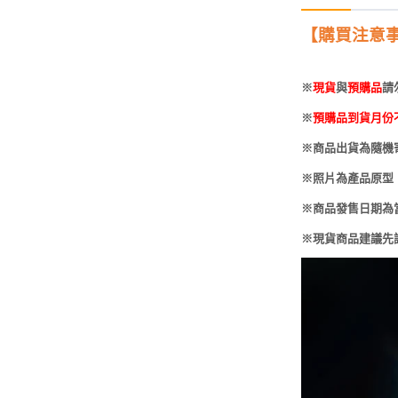
-
HOBBYBASE展示
庫洛魔法使
盒
【
購買注意
日系其他
新世紀福音戰士
壽屋 可動人偶
鄰座的怪同學
※
現貨
與
預購品
請
※
預購品到貨月份
伊藤潤二
※商品出貨為隨機
快打旋風
※照片為產品原型
遊戲王
※商品發售日期為
彩虹小馬
※現貨商品建議先
偶像大師
吸血鬼騎士