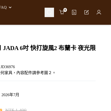
AQ
Cart
0
月 JADA 6吋 快打旋風2 布蘭卡 夜光限
D36976
任何家具，內容配件請參考圖２。
2026年7月
9
NT$ 1,499