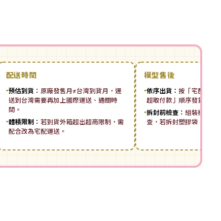
配送時間
模型售後
▪
預估到貨：
原廠發售月≠台灣到貨月，運
▪
依序出貨：
按「宅配先付 ➡
送到台灣需要再加上國際運送、通關時
超取付款」順序發貨。
間。
▪
拆封前檢查：
組裝模型板
▪
體積限制：
若到貨外箱超出超商限制，需
查，若拆封塑膠袋，恕無
配合改為宅配運送。