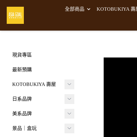
全部商品
KOTOBUKIYA 
現貨專區
最新預購
KOTOBUKIYA 壽屋
壽屋 組裝模型
日系品牌
-
壽屋 M.S.G武裝零件
A･DIMENSION
美系品牌
-
Frame Arms Girl 機甲
BellFine
HIYA TOYS
少女
景品｜盒玩
CAPCOM 卡普空