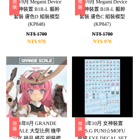
26年9月 Megami Device
26年9月 Megami Device
預購
預購
女神裝置 B1R-L 軀幹
女神裝置 B1R-L 軀幹
套裝 膚色D 組裝模型
套裝 膚色C 組裝模型
(KP848)
(KP847)
NT$ 1700
NT$ 1700
NT$
970
NT$
970
26年8月 GRANDE
26年10月 女神裝置
預購
預購
SCALE 大型比例 機甲
M.S.G PUNI☆MOFU
少女 禍月 橘花 組裝模
龍龍 EYE DECAL SET