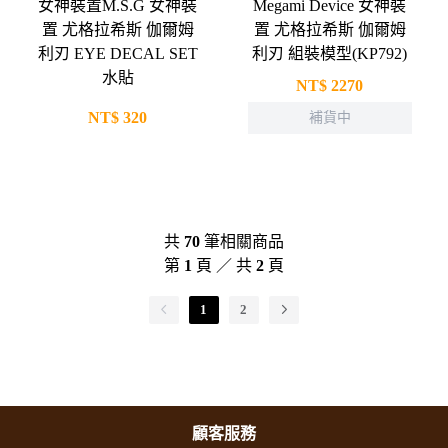
女神裝置M.S.G 女神裝
Megami Device 女神裝
置 尤格拉希斯 伽爾姆
置 尤格拉希斯 伽爾姆
利刃 EYE DECAL SET
利刃 組裝模型(KP792)
水貼
NT$
2270
NT$
320
補貨中
共
70
筆相關商品
第
1
頁 ／ 共
2
頁
1
2
顧客服務