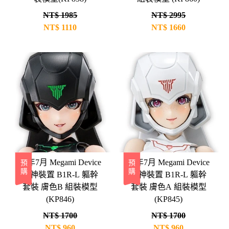
NT$ 1985
NT$ 2995
NT$
1110
NT$
1660
26年7月 Megami Device
26年7月 Megami Device
預購
預購
女神裝置 B1R-L 軀幹
女神裝置 B1R-L 軀幹
套裝 膚色B 組裝模型
套裝 膚色A 組裝模型
(KP846)
(KP845)
NT$ 1700
NT$ 1700
NT$
960
NT$
960