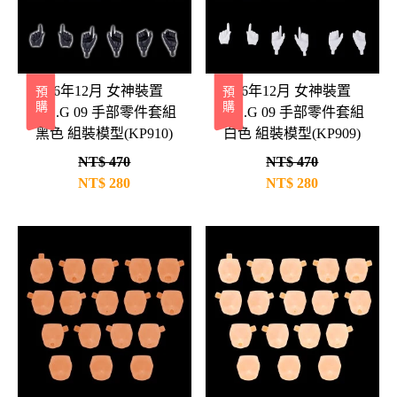
26年12月 女神裝置
26年12月 女神裝置
預購
預購
M.S.G 09 手部零件套組
M.S.G 09 手部零件套組
黑色 組裝模型(KP910)
白色 組裝模型(KP909)
NT$ 470
NT$ 470
NT$
280
NT$
280