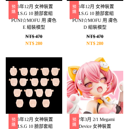
26年12月 女神裝置
26年12月 女神裝置
預購
預購
M.S.G 10 臉部套組
M.S.G 10 臉部套組
PUNI☆MOFU 用 膚色
PUNI☆MOFU 用 膚色
E 組裝模型
D 組裝模型
NT$ 470
NT$ 470
NT$
280
NT$
280
26年12月 女神裝置
27年3月 2/1 Megami
預購
預購
M.S.G 10 臉部套組
Device 女神裝置