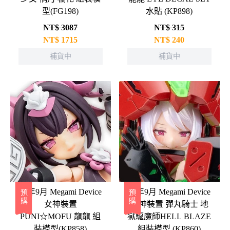
型(FG198)
水貼 (KP898)
NT$ 3087
NT$ 315
NT$
1715
NT$
240
補貨中
補貨中
26年9月 Megami Device
26年9月 Megami Device
預購
預購
女神裝置
女神裝置 彈丸騎士 地
PUNI☆MOFU 龍龍 組
獄驅魔師HELL BLAZE
裝模型(KP858)
組裝模型 (KP860)