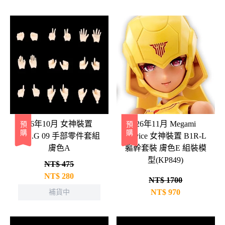
26年10月 女神裝置
26年11月 Megami
預購
預購
M.S.G 09 手部零件套組
Device 女神裝置 B1R-L
膚色A
軀幹套裝 膚色E 組裝模
型(KP849)
NT$ 475
NT$
280
NT$ 1700
NT$
970
補貨中