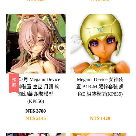
26年7月 Megami Device
Megami Device 女神裝
預購
女神裝置 皇巫 月讀 絢
置 B1R-M 軀幹套裝 膚
爛幻華 組裝模型
色E 組裝模型(KP835)
(KP856)
NT$ 3780
NT$
2145
NT$
1420