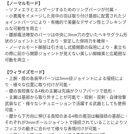
【ノーマルモード】
・ソフィエラとエンゲージするためのリングパーツが付属。
・小悪魔をイメージした背中の羽は取り付け基部に配置されたジ
ョイントパーツにより、有機的で美麗なデザイン性とフレキシブ
ルな可動性を両立。
・腰部魔法陣型のパーツは中央に3mm穴の空いたヘキサグラム形
状のジョイントとなっており、安定した保持力を確保。
・ノーマルモード脚部は引き出し式膝関節の採用により、素立ち
の際に前から関節ジョイントが見えない美しい脚線美と広範囲な
可動を両立。
【ウィライズモード】
・上腕、膝の各装甲パーツは3mm径ジョイントによる接続によ
り、様々な位置に取り付けが可能。
・腰の長短異なる4枚の主翼は先端がクリアパーツで造形。
・主翼は基部から取り外すことが可能で、短剣、双剣、自律攻撃
武装など、様々なシチュエーションで活躍する武器としても使用
可能。
・腰から下方向に伸びる長短のある4枚の尾羽は軸接続の基部に、
それぞれが3mmボールジョイントで接続されていることによりソ
フィエラの動きに合わせて様々な表情付けが可能。