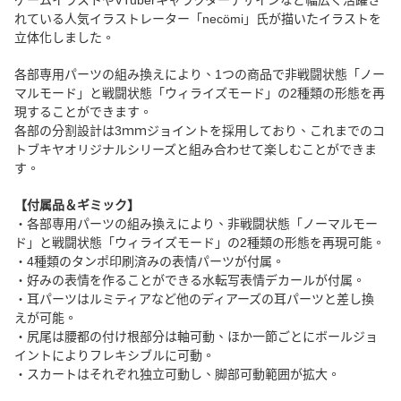
れている人気イラストレーター「necömi」氏が描いたイラストを
立体化しました。
各部専用パーツの組み換えにより、1つの商品で非戦闘状態「ノー
マルモード」と戦闘状態「ウィライズモード」の2種類の形態を再
現することができます。
各部の分割設計は3ｍｍジョイントを採用しており、これまでのコ
トブキヤオリジナルシリーズと組み合わせて楽しむことができま
す。
【付属品＆ギミック】
・各部専用パーツの組み換えにより、非戦闘状態「ノーマルモー
ド」と戦闘状態「ウィライズモード」の2種類の形態を再現可能。
・4種類のタンポ印刷済みの表情パーツが付属。
・好みの表情を作ることができる水転写表情デカールが付属。
・耳パーツはルミティアなど他のディアーズの耳パーツと差し換
えが可能。
・尻尾は腰都の付け根部分は軸可動、ほか一節ごとにボールジョ
イントによりフレキシブルに可動。
・スカートはそれぞれ独立可動し、脚部可動範囲が拡大。