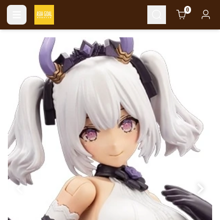
Cart
0