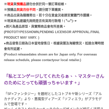
※
現貨
與
預購品
請勿合併於同一筆訂單結帳。
※預購品
到貨月份不同
，請分開下單購買。
※商品出貨為隨機寄出，若十分在意盒況者請至實體門市選購。
(
※現貨商品建議先詢問是否有貨再付款哦！
･
ω･
)~
♥
●照片為產品原型，與實際商品會有所差異。
(PROTOTYPESSHOWN,PENDING LICENSOR APPROVAL.FINAL
PRODUCT MAY VARY. )
●商品發售日期為日本當地發售日，根據貨運及海關情況，抵達台灣時間
會有所延遲。
(Product releasedates shown are for Japan only. For overseas
release schedule, please contactyour local retailer.)
「私とエンゲージしてくれたらぁ、、マスターさん
のためにとっても頑張っちゃいます。」
「SF×ファンタジー」を題材としたコトブキヤ新シリーズ『アル
カナディア』より、悪魔型ディアーズ「ソフィエラ」がプラモデ
ルで登場です。
ゲームイラストやVTuberキャラクターデザインなど幅広く活躍さ