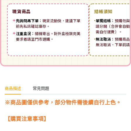
現貨商品
結帳須知
✦
先詢問再下單：
現貨流動快，建議下單
▪
單獨結帳：
預購勿與
前先私訊確認庫存。
請分開（合併會自動拆
需自付運費）。
✦
注重盒況：
隨機寄出。對外盒極致完美
要求者請至門市選購。
▪
無法取消：
預購商品
無法取消，下單前請
商品描述
常見問題
※商品圖僅供參考，部分物件需後續自行上色。
【購買注意事項】