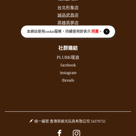
台北形象店
誠品武昌店
高雄高夢店
高雄高捷店
本網站使用
cookie
服務，持續使用即表示
同意
。
社群連結
PLURK噗浪
facebook
instagram
threads
統一編號 香港商振光玩具有限公司 54379732
Facebook page
Instagram page