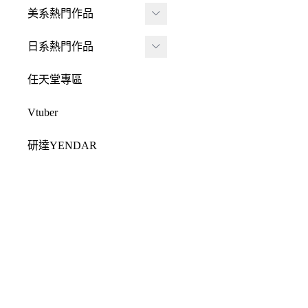
JADA
-
FRAME ARMS 骨裝
盒抽
美系熱門作品
-
機兵
MONSTER HUNTE
Killerbody
TAITO 景品
R 魔物獵人
DC 系列
日系熱門作品
-
女神裝置
McFarlane Toys 麥法蘭
elCOCO 景品
-
Resident Evil 惡靈古
Marvel 漫威系列
元氣少女緣結神
-
六角機牙
任天堂專區
-
堡
戰鎚40000
迪士尼系列
怪盜聖少女
-
創彩少女庭園
-
SPAWN 閃靈悍將
Vtuber
Design COCO
阿凡達
初音未來
-
ARCANADEA 阿爾
-
原創龍系列
SQUARE ENIX
研達YENDAR
卡納蒂亞
變形金剛
哥吉拉系列
-
Final Fantasy 太空戰
MEZCO TOYZ
-
無限邂逅Megalo Mar
恐怖系列
士
吉伊卡哇
-
ia
LDD 活死人娃娃
忍者龜
-
Dragon Quest 勇者鬥
Mega Man 洛克人
-
機器人大戰
Mighty Jaxx
惡龍
三麗鷗
-
-
機戰傭兵
FunBoxx
-
NieR 尼爾
鬼滅之刃
-
-
空戰奇兵
半剖系列
-
女神異聞錄
排球少年
-
-
EVOROIDS 機甲換
Original原創系列
-
BRING ARTS