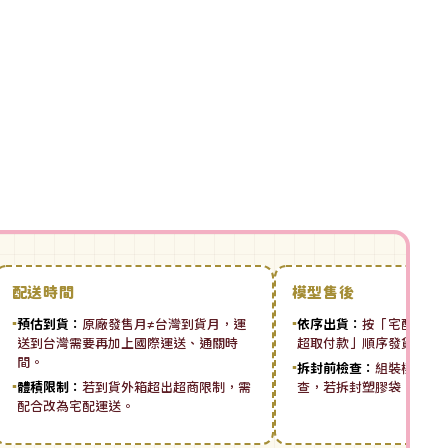
配送時間
模型售後
▪
預估到貨：
原廠發售月≠台灣到貨月，運
▪
依序出貨：
按「宅配先付 ➡
送到台灣需要再加上國際運送、通關時
超取付款」順序發貨。
間。
▪
拆封前檢查：
組裝模型板
▪
體積限制：
若到貨外箱超出超商限制，需
查，若拆封塑膠袋，恕無
配合改為宅配運送。