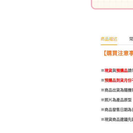
-
HOBBYBASE展示
庫洛魔法使
盒
日系其他
新世紀福音戰士
壽屋 可動人偶
鄰座的怪同學
商品描述
伊藤潤二
快打旋風
【購買注意
遊戲王
※
現貨
與
預購品
請
彩虹小馬
※
預購品到貨月份
偶像大師
※商品出貨為隨機
吸血鬼騎士
※照片為產品原型
※商品發售日期為
※現貨商品建議先