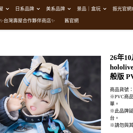
壽屋
日系品牌
美系品牌
景品｜盒玩
振光官網F
✨台灣壽屋合作夥伴商店✨
舊官網
26年10
hololi
般版 P
商品貨號：C
※PVC商
單。
※此品牌延
台。
※請勿與