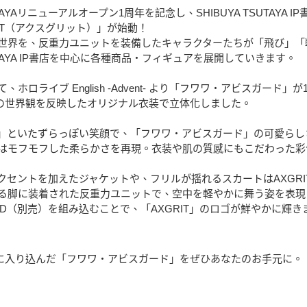
SUTAYAリニューアルオープン1周年を記念し、SHIBUYA TSUTA
IT（アクスグリット）」が始動！
世界を、反重力ユニットを装備したキャラクターたちが「飛び」「
TSUTAYA IP書店を中心に各種商品・フィギュアを展開していきます。
、ホロライブ English -Advent- より「フワワ・アビスガー
ITの世界観を反映したオリジナル衣装で立体化しました。
」といたずらっぽい笑顔で、「フワワ・アビスガード」の可愛らし
はモフモフした柔らかさを再現。衣装や肌の質感にもこだわった彩
クセントを加えたジャケットや、フリルが揺れるスカートはAXGR
る脚に装着された反重力ユニットで、空中を軽やかに舞う姿を表現
ED（別売）を組み込むことで、「AXGRIT」のロゴが鮮やかに輝き
世界に入り込んだ「フワワ・アビスガード」をぜひあなたのお手元に。