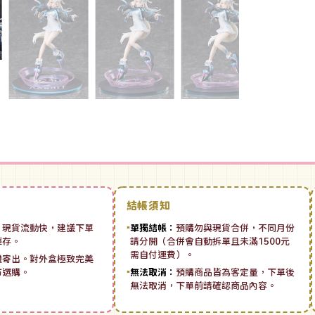
結帳須知
：
現貨流動快，建議下單
▪
單獨結帳：
預購勿與現貨合併，不同月份
庫存。
請分開（合併會自動拆單且未滿1500元
需自付運費）。
機寄出。對外盒極致完美
市選購。
▪
無法取消：
預購商品皆為客定量，下單後
無法取消，下單前請確認商品內容。