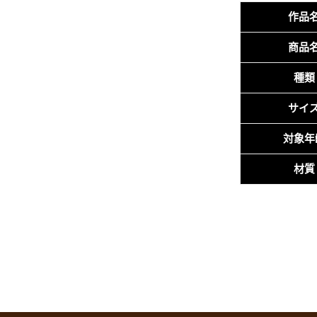
作品
商品
種類
サイ
対象年
材質