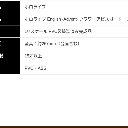
名
ホロライブ
名
ホロライブ English -Advent- フワワ・アビスガード
1/7スケール PVC製塗装済み完成品
ズ
全高：約267mm（台座含む）
齢
15才以上
PVC、ABS