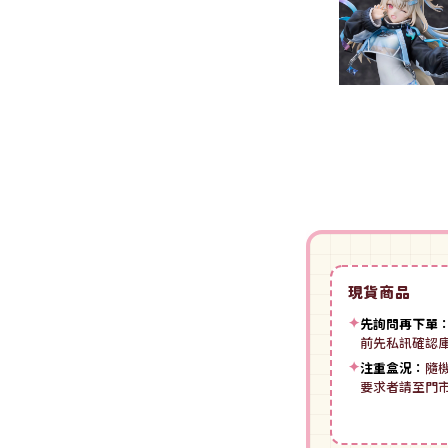
裝
動漫IP周邊商品
-
授權系列
-
Spritale
-
ZOIDS 洛伊德
咒術迴戰
NECA
-
SE其他
-
武御雷Muv-Luv
我的英雄學院
Star Ace
LingDong靈動
-
壽屋其他
BLUE LOCK 藍色監獄
美系其他
Nullset
壽屋 Figure 完成品(PVC)
進擊的巨人
Union Creative
-
日系PVC
Re:從零開始的異世界生活
PANTASY 拼奇 收藏積木
-
美系PVC
航海王
-
小王子系列
現貨商品
-
美少女系列
間諜家家酒
-
聯名系列
✦
先詢問再下單
-
心推工坊
前先私訊確認
寶可夢系列
-
原創系列
✦
注重盒況：
隨
壽屋 雜貨系列
葬送的芙莉蓮
要求者請至門
PUREMIND 木拼
-
Artist Support Item
戲劇性謀殺
絨毛｜玩偶｜娃娃