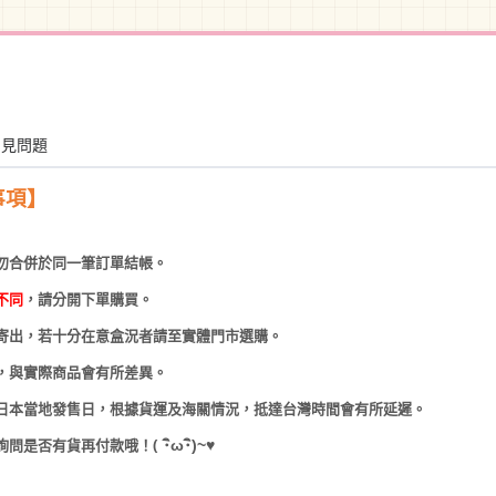
常見問題
事項】
勿合併於同一筆訂單結帳。
不同
，請分開下單購買。
寄出，若十分在意盒況者請至實體門市選購。
，與實際商品會有所差異。
日本當地發售日，根據貨運及海關情況，抵達台灣時間會有所延遲。
(
･
ω･
)~
♥
詢問是否有貨再付款哦！