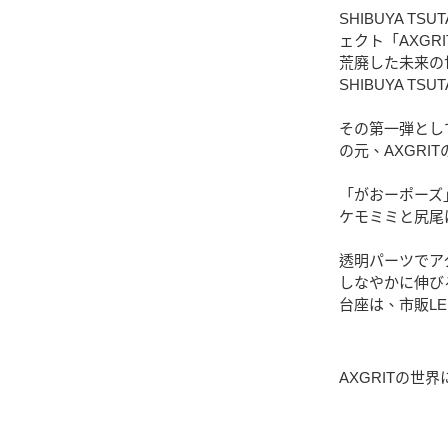
SHIBUYA T
ェクト「AXGR
荒廃した未来の
SHIBUYA 
その第一弾として
の元、AXGR
「がおーポーズ
ケモミミと尻尾
透明パーツでア
しなやかに伸び
台座は、市販L
AXGRITの