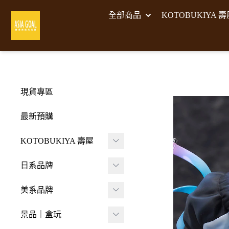
全部商品
KOTOBUKIYA 
現貨專區
最新預購
KOTOBUKIYA 壽屋
壽屋 組裝模型
日系品牌
-
壽屋 M.S.G武裝零件
A･DIMENSION
美系品牌
-
Frame Arms Girl 機甲
BellFine
HIYA TOYS
少女
景品｜盒玩
CAPCOM 卡普空