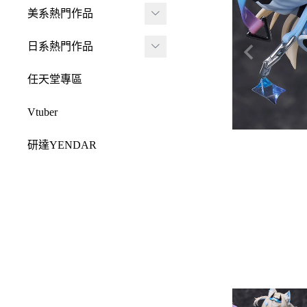
JADA
-
FRAME ARMS 骨裝
盒抽
美系熱門作品
-
機兵
MONSTER HUNTE
Killerbody
TAITO 景品
R 魔物獵人
DC 系列
日系熱門作品
-
女神裝置
McFarlane Toys 麥法蘭
elCOCO 景品
-
Resident Evil 惡靈古
Marvel 漫威系列
元氣少女緣結神
-
六角機牙
任天堂專區
-
堡
戰鎚40000
迪士尼系列
怪盜聖少女
-
創彩少女庭園
-
SPAWN 閃靈悍將
Vtuber
Design COCO
阿凡達
初音未來
-
ARCANADEA 阿爾
-
原創龍系列
SQUARE ENIX
研達YENDAR
卡納蒂亞
變形金剛
哥吉拉系列
-
Final Fantasy 太空戰
MEZCO TOYZ
-
無限邂逅Megalo Mar
恐怖系列
士
吉伊卡哇
-
ia
LDD 活死人娃娃
忍者龜
-
Dragon Quest 勇者鬥
Mega Man 洛克人
-
機器人大戰
Mighty Jaxx
惡龍
三麗鷗
-
-
機戰傭兵
FunBoxx
-
NieR 尼爾
鬼滅之刃
-
-
空戰奇兵
半剖系列
-
女神異聞錄
排球少年
-
-
EVOROIDS 機甲換
Original原創系列
-
BRING ARTS