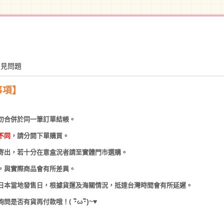
常見問題
事項】
勿合併於同一筆訂單結帳。
不同
，請分開下單購買。
寄出，若十分在意盒況者請至實體門市選購。
，與實際商品會有所差異。
日本當地發售日，根據貨運及海關情況，抵達台灣時間會有所延遲。
(
･
ω･
)~
♥
詢問是否有貨再付款哦！