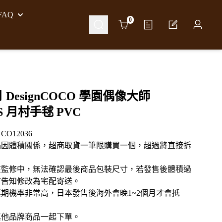
AQ
Cart
0
月 DesignCOCO 學園偶像大師
IS 月村手毬 PVC
O12036
品因體積關係，超商取貨一筆限購買一個，超過將直接拆
在監修中，無法確認最後商品包裝尺寸，若發售後體積過
言告知修改為宅配寄送。
期機率非常高，日本發售後海外會晚1~2個月才會抵
其他品牌商品一起下單。