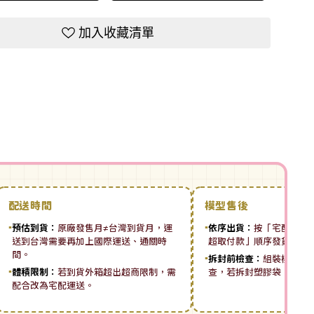
加入收藏清單
配送時間
模型售後
▪
預估到貨：
原廠發售月≠台灣到貨月，運
▪
依序出貨：
按「宅配先付 ➡
送到台灣需要再加上國際運送、通關時
超取付款」順序發貨。
間。
▪
拆封前檢查：
組裝模型板
▪
體積限制：
若到貨外箱超出超商限制，需
查，若拆封塑膠袋，恕無
配合改為宅配運送。