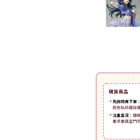
裝
動漫IP周邊商品
-
授權系列
-
Spritale
-
ZOIDS 洛伊德
咒術迴戰
NECA
-
SE其他
-
武御雷Muv-Luv
我的英雄學院
Star Ace
LingDong靈動
-
壽屋其他
BLUE LOCK 藍色監獄
美系其他
Nullset
壽屋 Figure 完成品(PVC)
進擊的巨人
Union Creative
-
日系PVC
Re:從零開始的異世界生活
PANTASY 拼奇 收藏積木
-
美系PVC
航海王
-
小王子系列
現貨商品
-
美少女系列
間諜家家酒
-
聯名系列
✦
先詢問再下單
-
心推工坊
寶可夢系列
前先私訊確認
-
原創系列
✦
注重盒況：
隨
壽屋 雜貨系列
葬送的芙莉蓮
要求者請至門
PUREMIND 木拼
-
Artist Support Item
戲劇性謀殺
絨毛｜玩偶｜娃娃