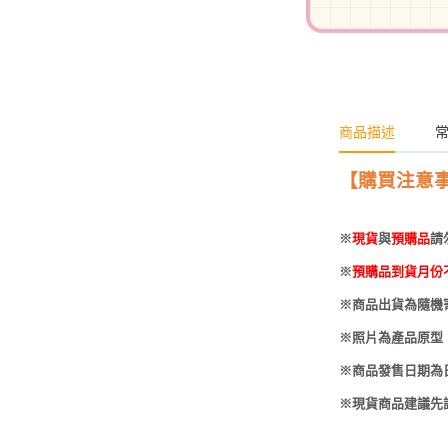
-
HOBBYBASE展示
庫洛魔法使
盒
日系其他
新世紀福音戰士
壽屋 可動人偶
鄰座的怪同學
商品描述
伊藤潤二
快打旋風
【購買注意
遊戲王
※
現貨
與
預購品
請
彩虹小馬
※
預購品到貨月份
偶像大師
※商品出貨為隨機
吸血鬼騎士
※照片為產品原型
※商品發售日期為
※現貨商品建議先