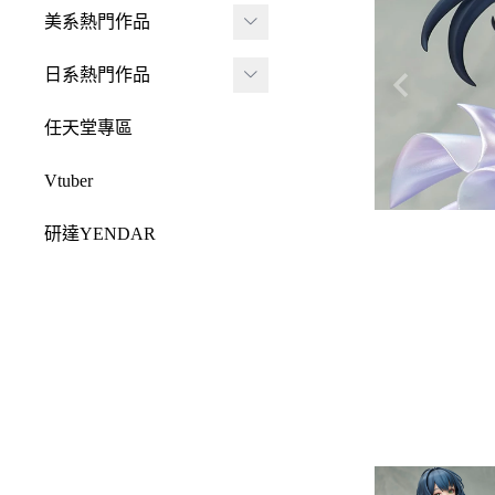
JADA
-
FRAME ARMS 骨裝
盒抽
美系熱門作品
-
機兵
MONSTER HUNTE
Killerbody
TAITO 景品
R 魔物獵人
DC 系列
日系熱門作品
-
女神裝置
McFarlane Toys 麥法蘭
elCOCO 景品
-
Resident Evil 惡靈古
Marvel 漫威系列
元氣少女緣結神
-
六角機牙
任天堂專區
-
堡
戰鎚40000
迪士尼系列
怪盜聖少女
-
創彩少女庭園
-
SPAWN 閃靈悍將
Vtuber
Design COCO
阿凡達
初音未來
-
ARCANADEA 阿爾
-
原創龍系列
SQUARE ENIX
研達YENDAR
卡納蒂亞
變形金剛
哥吉拉系列
-
Final Fantasy 太空戰
MEZCO TOYZ
-
無限邂逅Megalo Mar
恐怖系列
士
吉伊卡哇
-
ia
LDD 活死人娃娃
忍者龜
-
Dragon Quest 勇者鬥
Mega Man 洛克人
-
機器人大戰
Mighty Jaxx
惡龍
三麗鷗
-
-
機戰傭兵
FunBoxx
-
NieR 尼爾
鬼滅之刃
-
-
空戰奇兵
半剖系列
-
女神異聞錄
排球少年
-
-
EVOROIDS 機甲換
Original原創系列
-
BRING ARTS