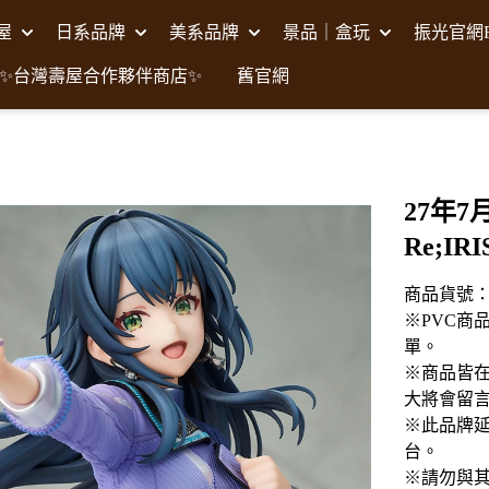
壽屋
日系品牌
美系品牌
景品｜盒玩
振光官網F
✨台灣壽屋合作夥伴商店✨
舊官網
27年7
Re;IR
商品貨號：C
※PVC商
單。
※商品皆
大將會留
※此品牌延
台。
※請勿與