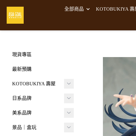
全部商品
KOTOBUKIYA 
現貨專區
最新預購
KOTOBUKIYA 壽屋
壽屋 組裝模型
日系品牌
-
壽屋 M.S.G武裝零件
A･DIMENSION
美系品牌
-
Frame Arms Girl 機甲
BellFine
HIYA TOYS
少女
景品｜盒玩
CAPCOM 卡普空