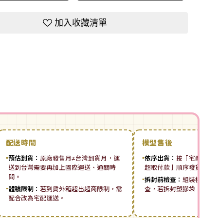
加入收藏清單
配送時間
模型售後
▪
預估到貨：
原廠發售月≠台灣到貨月，運
▪
依序出貨：
按「宅配先付 ➡
送到台灣需要再加上國際運送、通關時
超取付款」順序發貨。
間。
▪
拆封前檢查：
組裝模型板
▪
體積限制：
若到貨外箱超出超商限制，需
查，若拆封塑膠袋，恕無
配合改為宅配運送。