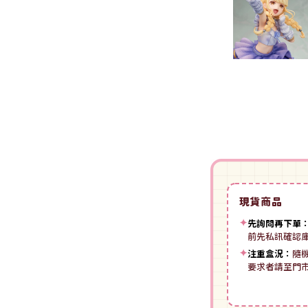
裝
動漫IP周邊商品
-
授權系列
-
Spritale
-
ZOIDS 洛伊德
咒術迴戰
NECA
-
SE其他
-
武御雷Muv-Luv
我的英雄學院
Star Ace
LingDong靈動
-
壽屋其他
BLUE LOCK 藍色監獄
美系其他
Nullset
壽屋 Figure 完成品(PVC)
進擊的巨人
Union Creative
-
日系PVC
Re:從零開始的異世界生活
PANTASY 拼奇 收藏積木
-
美系PVC
航海王
-
小王子系列
現貨商品
-
美少女系列
間諜家家酒
-
聯名系列
✦
先詢問再下單
-
心推工坊
寶可夢系列
前先私訊確認
-
原創系列
✦
注重盒況：
隨
壽屋 雜貨系列
葬送的芙莉蓮
要求者請至門
PUREMIND 木拼
-
Artist Support Item
戲劇性謀殺
絨毛｜玩偶｜娃娃