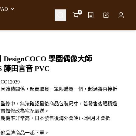
AQ
Cart
0
月 DesignCOCO 學園偶像大師
IS 藤田言音 PVC
O12039
品因體積關係，超商取貨一筆限購買一個，超過將直接拆
在監修中，無法確認最後商品包裝尺寸，若發售後體積過
言告知修改為宅配寄送。
期機率非常高，日本發售後海外會晚1~2個月才會抵
其他品牌商品一起下單。