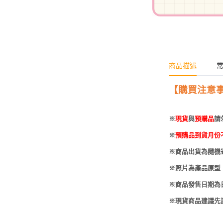
-
HOBBYBASE展示
庫洛魔法使
盒
日系其他
新世紀福音戰士
壽屋 可動人偶
鄰座的怪同學
商品描述
伊藤潤二
快打旋風
【購買注意
遊戲王
※
現貨
與
預購品
請
彩虹小馬
※
預購品到貨月份
偶像大師
※商品出貨為隨機
吸血鬼騎士
※照片為產品原型
※商品發售日期為
※現貨商品建議先