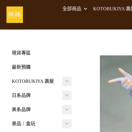
全部商品
KOTOBUKIYA 
現貨專區
最新預購
KOTOBUKIYA 壽屋
壽屋 組裝模型
日系品牌
-
壽屋 M.S.G武裝零件
A･DIMENSION
美系品牌
-
Frame Arms Girl 機甲
BellFine
HIYA TOYS
少女
景品｜盒玩
CAPCOM 卡普空