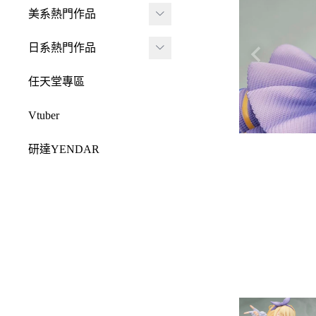
JADA
-
FRAME ARMS 骨裝
盒抽
美系熱門作品
-
機兵
MONSTER HUNTE
Killerbody
TAITO 景品
R 魔物獵人
DC 系列
日系熱門作品
-
女神裝置
McFarlane Toys 麥法蘭
elCOCO 景品
-
Resident Evil 惡靈古
Marvel 漫威系列
元氣少女緣結神
-
六角機牙
任天堂專區
-
堡
戰鎚40000
迪士尼系列
怪盜聖少女
-
創彩少女庭園
-
SPAWN 閃靈悍將
Vtuber
Design COCO
阿凡達
初音未來
-
ARCANADEA 阿爾
-
原創龍系列
SQUARE ENIX
研達YENDAR
卡納蒂亞
變形金剛
哥吉拉系列
-
Final Fantasy 太空戰
MEZCO TOYZ
-
無限邂逅Megalo Mar
恐怖系列
士
吉伊卡哇
-
ia
LDD 活死人娃娃
忍者龜
-
Dragon Quest 勇者鬥
Mega Man 洛克人
-
機器人大戰
Mighty Jaxx
惡龍
三麗鷗
-
-
機戰傭兵
FunBoxx
-
NieR 尼爾
鬼滅之刃
-
-
空戰奇兵
半剖系列
-
女神異聞錄
排球少年
-
-
EVOROIDS 機甲換
Original原創系列
-
BRING ARTS