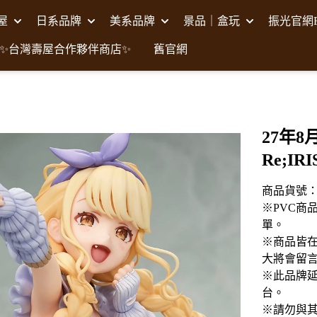
壽屋
日系品牌
美系品牌
景品｜盒玩
振光官網F
✨台灣壽屋合作夥伴商店✨
舊官網
27年8
Re;IR
商品貨號：C
※PVC商
單。
※商品皆
大將會留
※此品牌延
台。
※請勿與