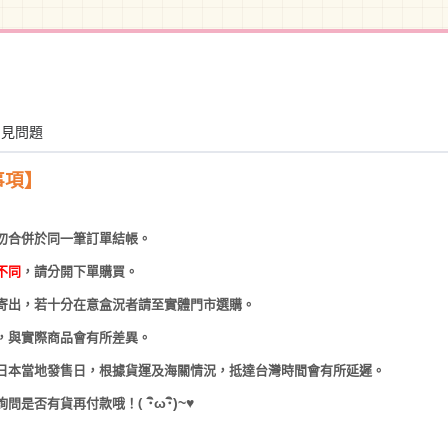
常見問題
事項】
勿合併於同一筆訂單結帳。
不同
，請分開下單購買。
寄出，若十分在意盒況者請至實體門市選購。
，與實際商品會有所差異。
日本當地發售日，根據貨運及海關情況，抵達台灣時間會有所延遲。
(
･
ω･
)~
♥
詢問是否有貨再付款哦！