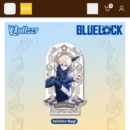
Cart
0