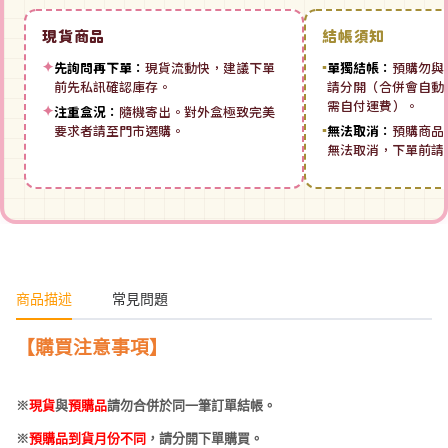
現貨商品
結帳須知
✦
先詢問再下單：
現貨流動快，建議下單
▪
單獨結帳：
預購勿與
前先私訊確認庫存。
請分開（合併會自動拆
需自付運費）。
✦
注重盒況：
隨機寄出。對外盒極致完美
要求者請至門市選購。
▪
無法取消：
預購商品
無法取消，下單前請
商品描述
常見問題
【購買注意事項】
※
現貨
與
預購品
請勿合併於同一筆訂單結帳。
※
預購品到貨月份不同
，請分開下單購買。