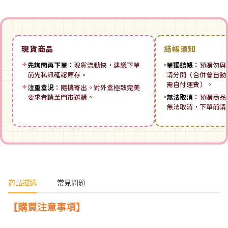
現貨商品
結帳須知
✦
先詢問再下單：
現貨流動快，建議下單
▪
單獨結帳：
預購勿與
前先私訊確認庫存。
請分開（合併會自動拆
需自付運費）。
✦
注重盒況：
隨機寄出。對外盒極致完美
要求者請至門市選購。
▪
無法取消：
預購商品
無法取消，下單前請
商品描述
常見問題
【購買注意事項】