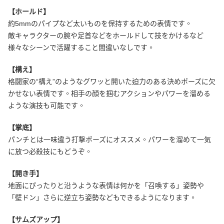
【ホールド】
約5mmのパイプなど太いものを保持するための表情です。
敵キャラクターの腕や足首などをホールドして技をかけるなど
様々なシーンで活躍すること間違いなしです。
【構え】
格闘家の“構え”のようなグワッと開いた迫力のある決めポーズに欠
かせない表情です。相手の顔を掴むアクションやパワーを溜める
ような演技も可能です。
【掌底】
パンチとは一味違う打撃ポーズにオススメ。パワーを溜めて一気
に放つ必殺技にもどうぞ。
【開き手】
地面にぴったりと沿うような表情は何かを「召喚する」姿勢や
「壁ドン」さらに逆立ち姿勢などもできるようになります。
【サムズアップ】