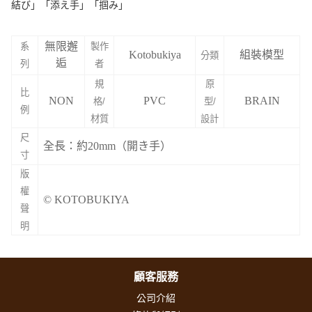
結び」「添え手」「掴み」
無限邂
系
製作
Kotobukiya
組裝模型
分類
逅
列
者
規
原
比
NON
PVC
BRAIN
格/
型/
例
材質
設計
尺
全長：約20mm（開き手）
寸
版
權
© KOTOBUKIYA
聲
明
顧客服務
公司介紹