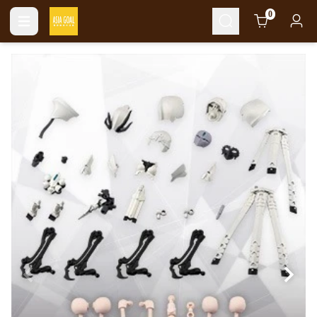
Cart
0