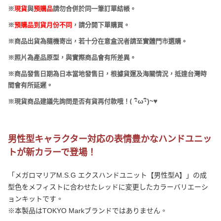
※
現貨
與
預購品
請勿合併於同一筆訂單結帳。
※
預購品到貨月份不同
，請分開下單購買。
※商品出貨為隨機寄出，若十分在意盒況者請至實體門市選購。
※照片為產品原型，與實際商品會有所差異。
※商品發售日期為日本當地發售日，根據貨運及海關情況，抵達台灣時
間會有所延遲。
(
･
ω･
)~
♥
※現貨商品建議先詢問是否有貨再付款哦！
男性型キャラクター対応の表情豊かなハンドユニッ
トが新カラーで登場！
「メガロマリアM.S.G エクスハンドユニット【男性型A】」の成
型色をメフィストに合わせたレッドに変更したカラーバリエーシ
ョンキットです。
※本製品はTOKYO Markブランドではありません。