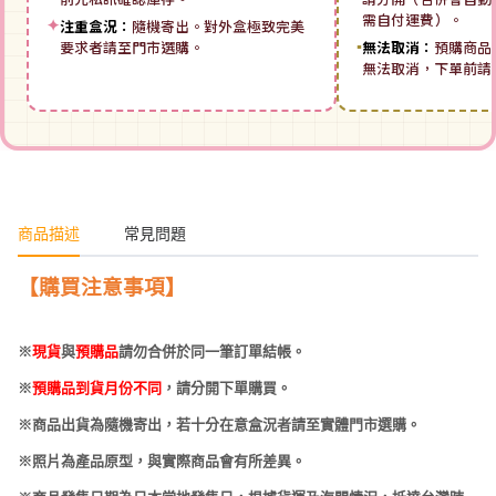
需自付運費）。
✦
注重盒況：
隨機寄出。對外盒極致完美
要求者請至門市選購。
▪
無法取消：
預購商品
無法取消，下單前請
商品描述
常見問題
【購買注意事項】
※
現貨
與
預購品
請勿合併於同一筆訂單結帳。
※
預購品到貨月份不同
，請分開下單購買。
※商品出貨為隨機寄出，若十分在意盒況者請至實體門市選購。
※照片為產品原型，與實際商品會有所差異。