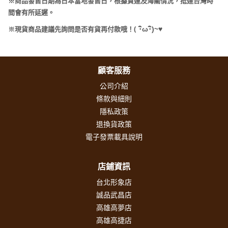
※商品發售日期為日本當地發售日，根據貨運及海關情況，抵達台灣時
間會有所延遲。
(
･
ω･
)~
♥
※現貨商品建議先詢問是否有貨再付款哦！
顧客服務
公司介紹
條款與細則
隱私政策
退換貨政策
電子發票載具說明
店鋪資訊
台北形象店
誠品武昌店
高雄高夢店
高雄高捷店