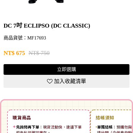
DC 7吋 ECLIPSO (DC CLASSIC)
商品貨號：MF17693
NT$
675
NT$ 750
立即選購
加入收藏清單
現貨商品
結帳須知
✦
先詢問再下單：
現貨流動快，建議下單
▪
單獨結帳：
預購勿與
前先私訊確認庫存。
請分開（合併會自動拆