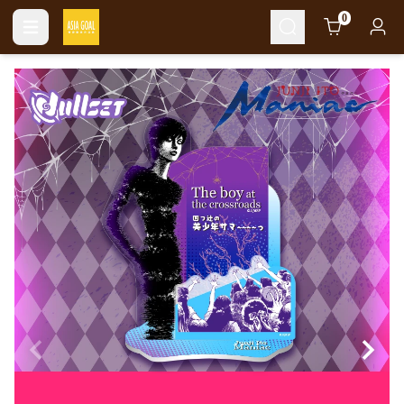
Cart
0