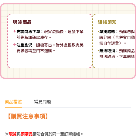
現貨商品
結帳須知
✦
先詢問再下單：
現貨流動快，建議下單
▪
單獨結帳：
預購勿與
前先私訊確認庫存。
請分開（合併會自動拆
需自付運費）。
✦
注重盒況：
隨機寄出。對外盒極致完美
要求者請至門市選購。
▪
無法取消：
預購商品
無法取消，下單前請
商品描述
常見問題
【購買注意事項】
※
現貨
與
預購品
請勿合併於同一筆訂單結帳。