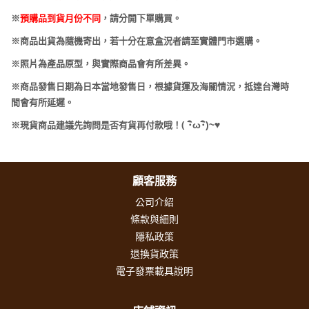
※
預購品到貨月份不同
，請分開下單購買。
※商品出貨為隨機寄出，若十分在意盒況者請至實體門市選購。
※照片為產品原型，與實際商品會有所差異。
※商品發售日期為日本當地發售日，根據貨運及海關情況，抵達台灣時
間會有所延遲。
(
･
ω･
)~
♥
※現貨商品建議先詢問是否有貨再付款哦！
顧客服務
公司介紹
條款與細則
隱私政策
退換貨政策
電子發票載具說明