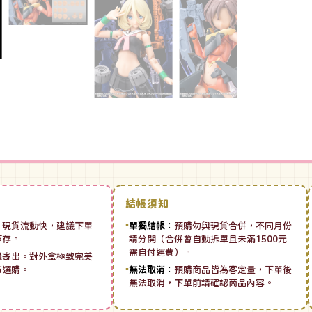
結帳須知
：
現貨流動快，建議下單
▪
單獨結帳：
預購勿與現貨合併，不同月份
庫存。
請分開（合併會自動拆單且未滿1500元
需自付運費）。
機寄出。對外盒極致完美
市選購。
▪
無法取消：
預購商品皆為客定量，下單後
無法取消，下單前請確認商品內容。