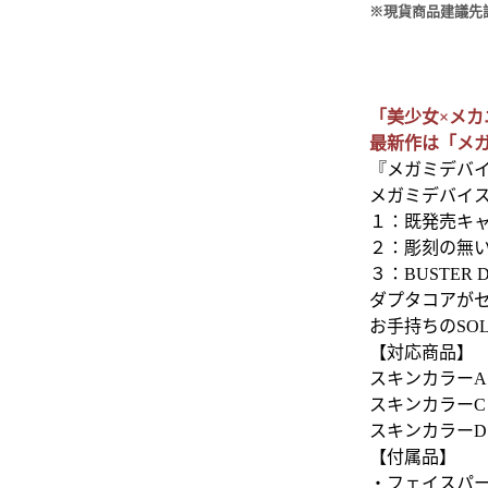
※現貨商品建議先
「美少女×メ
最新作は「メガミ
『メガミデバイ
メガミデバイス 
１：既発売キ
２：彫刻の無
３：BUSTE
ダプタコアが
お手持ちのSO
【対応商品】
スキンカラーA：
スキンカラーC
スキンカラーD
【付属品】
・フェイスパ