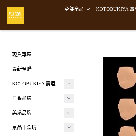
全部商品
KOTOBUKIYA 
現貨專區
最新預購
KOTOBUKIYA 壽屋
壽屋 組裝模型
日系品牌
-
壽屋 M.S.G武裝零件
A･DIMENSION
美系品牌
-
Frame Arms Girl 機甲
BellFine
HIYA TOYS
少女
景品｜盒玩
CAPCOM 卡普空