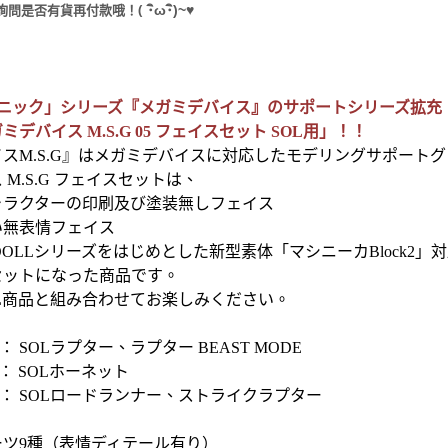
(
･
ω･
)~
♥
詢問是否有貨再付款哦！
カニック」シリーズ『メガミデバイス』のサポートシリーズ拡充
デバイス M.S.G 05 フェイスセット SOL用」！！
スM.S.G』はメガミデバイスに対応したモデリングサポート
M.S.G フェイスセットは、
ャラクターの印刷及び塗装無しフェイス
い無表情フェイス
R DOLLシリーズをはじめとした新型素体「マシニーカBlock
セットになった商品です。
L商品と組み合わせてお楽しみください。
 SOLラプター、ラプター BEAST MODE
： SOLホーネット
： SOLロードランナー、ストライクラプター
ーツ9種（表情ディテール有り）