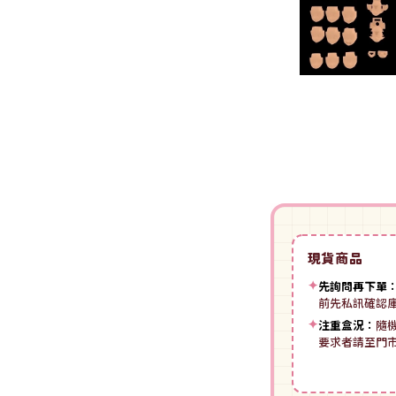
裝
動漫IP周邊商品
-
授權系列
-
Spritale
-
ZOIDS 洛伊德
咒術迴戰
NECA
-
SE其他
-
武御雷Muv-Luv
我的英雄學院
Star Ace
LingDong靈動
-
壽屋其他
BLUE LOCK 藍色監獄
美系其他
Nullset
壽屋 Figure 完成品(PVC)
進擊的巨人
Union Creative
-
日系PVC
Re:從零開始的異世界生活
PANTASY 拼奇 收藏積木
-
美系PVC
航海王
-
小王子系列
現貨商品
-
美少女系列
間諜家家酒
-
聯名系列
✦
先詢問再下單
-
心推工坊
寶可夢系列
前先私訊確認
-
原創系列
✦
注重盒況：
隨
壽屋 雜貨系列
葬送的芙莉蓮
要求者請至門
PUREMIND 木拼
-
Artist Support Item
戲劇性謀殺
絨毛｜玩偶｜娃娃