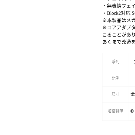
・無表情フェイ
・Block2
※本製品はメ
※コアアダプタ
こることがあ
あくまで改造
系列
比例
全
尺寸
©
版權聲明