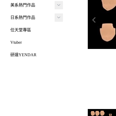
JADA
-
FRAME ARMS 骨裝
盒抽
美系熱門作品
-
機兵
MONSTER HUNTE
Killerbody
TAITO 景品
R 魔物獵人
DC 系列
日系熱門作品
-
女神裝置
McFarlane Toys 麥法蘭
elCOCO 景品
-
Resident Evil 惡靈古
Marvel 漫威系列
元氣少女緣結神
-
六角機牙
任天堂專區
-
堡
戰鎚40000
迪士尼系列
怪盜聖少女
-
創彩少女庭園
-
SPAWN 閃靈悍將
Vtuber
Design COCO
阿凡達
初音未來
-
ARCANADEA 阿爾
-
原創龍系列
SQUARE ENIX
研達YENDAR
卡納蒂亞
變形金剛
哥吉拉系列
-
Final Fantasy 太空戰
MEZCO TOYZ
-
無限邂逅Megalo Mar
恐怖系列
士
吉伊卡哇
-
ia
LDD 活死人娃娃
忍者龜
-
Dragon Quest 勇者鬥
Mega Man 洛克人
-
機器人大戰
Mighty Jaxx
惡龍
三麗鷗
-
-
機戰傭兵
FunBoxx
-
NieR 尼爾
鬼滅之刃
-
-
空戰奇兵
半剖系列
-
女神異聞錄
排球少年
-
-
EVOROIDS 機甲換
Original原創系列
-
BRING ARTS