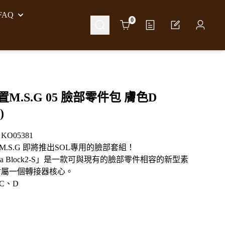
AQ
Cart
0
M.S.G 05 臉部零件包 膚色D
)
O05381
M.S.G 即將推出SOL專用的臉部套組！
neca Block2-S」是一款可與現有的臉部零件相容的新型素
附屬一個轉接器核心。
C、D