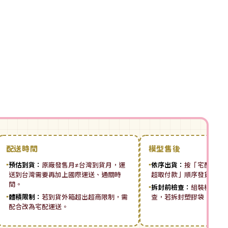
配送時間
模型售後
▪
預估到貨：
原廠發售月≠台灣到貨月，運
▪
依序出貨：
按「宅配先付 ➡
送到台灣需要再加上國際運送、通關時
超取付款」順序發貨。
間。
▪
拆封前檢查：
組裝模型板
▪
體積限制：
若到貨外箱超出超商限制，需
查，若拆封塑膠袋，恕無
配合改為宅配運送。