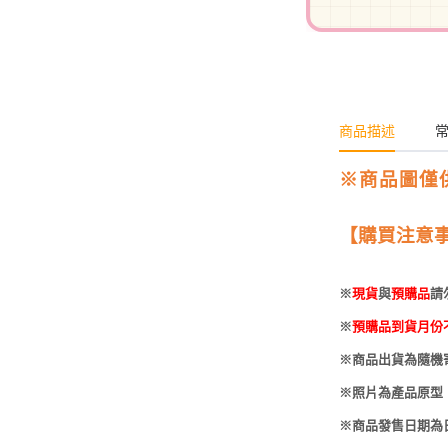
-
HOBBYBASE展示
庫洛魔法使
盒
日系其他
新世紀福音戰士
壽屋 可動人偶
鄰座的怪同學
商品描述
伊藤潤二
快打旋風
※商品圖僅
遊戲王
【購買注意
彩虹小馬
※
現貨
與
預購品
請
偶像大師
※
預購品到貨月份
吸血鬼騎士
※商品出貨為隨機
※照片為產品原型
※商品發售日期為