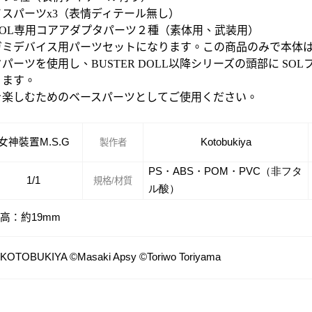
スパーツx3（表情ディテール無し）
対応 SOL専用コアアダプタパーツ２種（素体用、武装用）
ガミデバイス用パーツセットになります。この商品のみで本体
パーツを使用し、BUSTER DOLL以降シリーズの頭部に S
ります。
を楽しむためのベースパーツとしてご使用ください。
女神裝置M.S.G
Kotobukiya
製作者
PS・ABS・POM・PVC（非フタ
1/1
規格/材質
ル酸）
高：約19mm
 KOTOBUKIYA ©Masaki Apsy ©Toriwo Toriyama