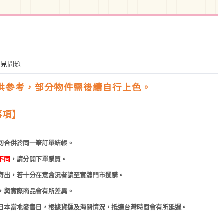
常見問題
供參考，部分物件需後續自行上色。
事項】
勿合併於同一筆訂單結帳。
不同
，請分開下單購買。
寄出，若十分在意盒況者請至實體門市選購。
，與實際商品會有所差異。
日本當地發售日，根據貨運及海關情況，抵達台灣時間會有所延遲。