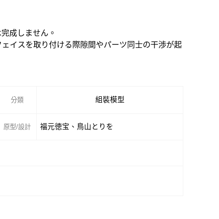
は完成しません。
OLフェイスを取り付ける際隙間やパーツ同士の干渉が起
組裝模型
分類
福元徳宝、鳥山とりを
原型/設計