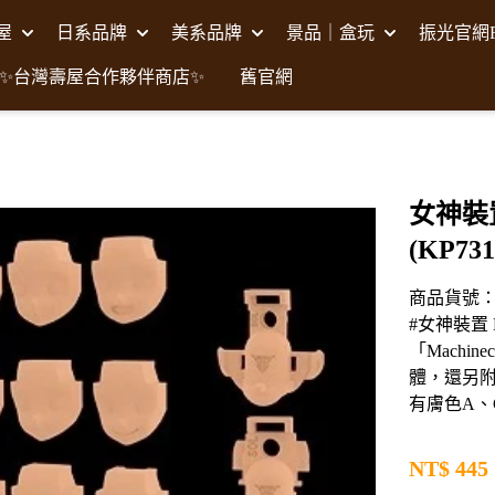
壽屋
日系品牌
美系品牌
景品｜盒玩
振光官網F
✨台灣壽屋合作夥伴商店✨
舊官網
女神裝置
(KP731
商品貨號：K
#女神裝置 
「Machi
體，還另
有膚色A、
NT$
445