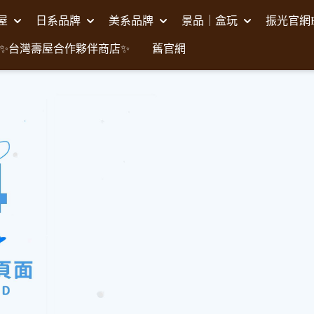
壽屋
日系品牌
美系品牌
景品｜盒玩
振光官網F
✨台灣壽屋合作夥伴商店✨
舊官網