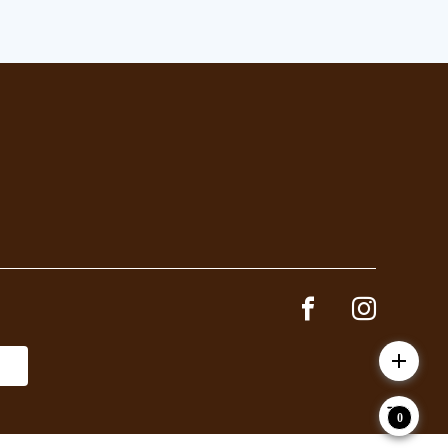
Facebook page
Instagram 
add
0