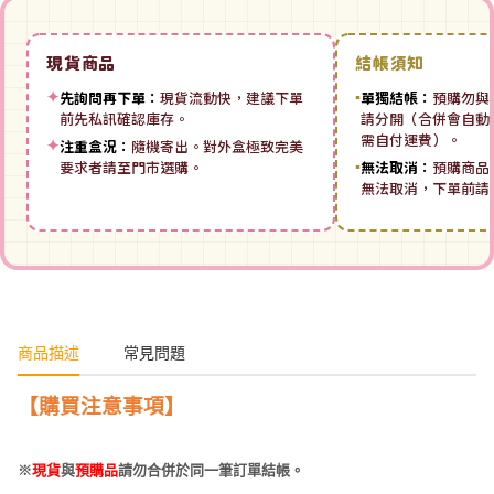
現貨商品
結帳須知
✦
先詢問再下單：
現貨流動快，建議下單
▪
單獨結帳：
預購勿與
前先私訊確認庫存。
請分開（合併會自動拆
需自付運費）。
✦
注重盒況：
隨機寄出。對外盒極致完美
要求者請至門市選購。
▪
無法取消：
預購商品
無法取消，下單前請
商品描述
常見問題
【購買注意事項】
※
現貨
與
預購品
請勿合併於同一筆訂單結帳。