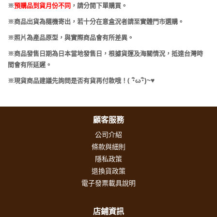
※
預購品到貨月份不同
，請分開下單購買。
※商品出貨為隨機寄出，若十分在意盒況者請至實體門市選購。
※照片為產品原型，與實際商品會有所差異。
※商品發售日期為日本當地發售日，根據貨運及海關情況，抵達台灣時
間會有所延遲。
(
･
ω･
)~
♥
※現貨商品建議先詢問是否有貨再付款哦！
顧客服務
公司介紹
條款與細則
隱私政策
退換貨政策
電子發票載具說明
店鋪資訊