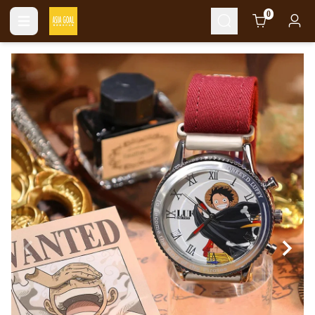
Cart
0