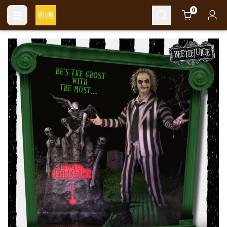
Cart
0