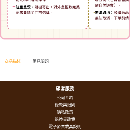
需自付運費）。
✦
注重盒況：
隨機寄出。對外盒極致完美
要求者請至門市選購。
▪
無法取消：
預購商品
無法取消，下單前請
商品描述
常見問題
顧客服務
公司介紹
條款與細則
隱私政策
退換貨政策
電子發票載具說明