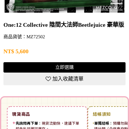
One:12 Collective 陰間大法師Beetlejuice 豪華版
商品貨號：MZ72502
NT$
5,600
立即選購
加入收藏清單
現貨商品
結帳須知
✦
先詢問再下單：
現貨流動快，建議下單
▪
單獨結帳：
預購勿與
前先私訊確認庫存。
請分開（合併會自動拆