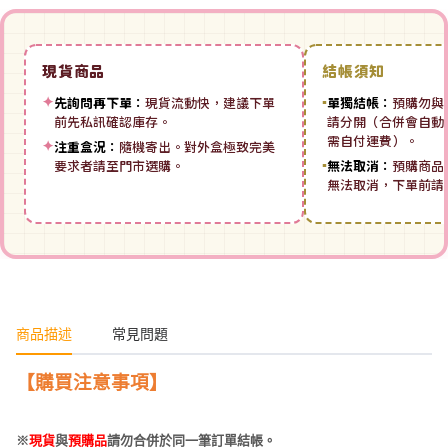
現貨商品
結帳須知
✦
先詢問再下單：
現貨流動快，建議下單
▪
單獨結帳：
預購勿與
前先私訊確認庫存。
請分開（合併會自動拆
需自付運費）。
✦
注重盒況：
隨機寄出。對外盒極致完美
要求者請至門市選購。
▪
無法取消：
預購商品
無法取消，下單前請
商品描述
常見問題
【購買注意事項】
※
現貨
與
預購品
請勿合併於同一筆訂單結帳。