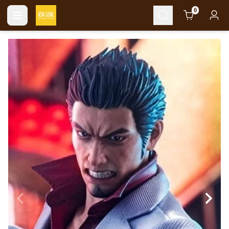
Cart
0