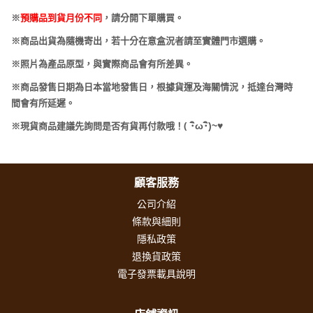
※
預購品到貨月份不同
，請分開下單購買。
※商品出貨為隨機寄出，若十分在意盒況者請至實體門市選購。
※照片為產品原型，與實際商品會有所差異。
※商品發售日期為日本當地發售日，根據貨運及海關情況，抵達台灣時
間會有所延遲。
(
･
ω･
)~
♥
※現貨商品建議先詢問是否有貨再付款哦！
顧客服務
公司介紹
條款與細則
隱私政策
退換貨政策
電子發票載具說明