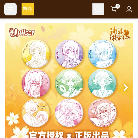
Cart
0