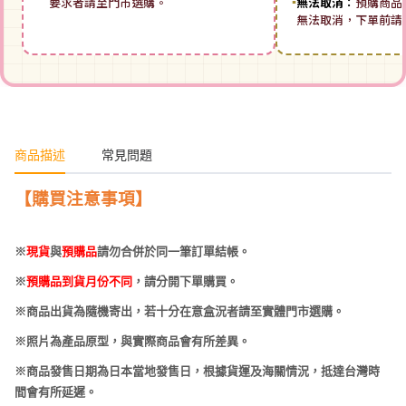
要求者請至門市選購。
▪
無法取消：
預購商品
無法取消，下單前請
商品描述
常見問題
【購買注意事項】
※
現貨
與
預購品
請勿合併於同一筆訂單結帳。
※
預購品到貨月份不同
，請分開下單購買。
※商品出貨為隨機寄出，若十分在意盒況者請至實體門市選購。
※照片為產品原型，與實際商品會有所差異。
※商品發售日期為日本當地發售日，根據貨運及海關情況，抵達台灣時
間會有所延遲。