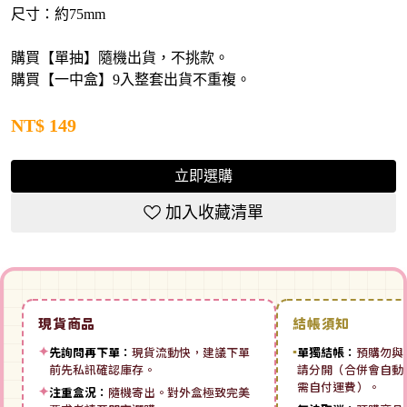
尺寸：約75mm
購買【單抽】隨機出貨，不挑款。
購買【一中盒】9入整套出貨不重複。
NT$
149
立即選購
加入收藏清單
現貨商品
結帳須知
✦
先詢問再下單：
現貨流動快，建議下單
▪
單獨結帳：
預購勿與
前先私訊確認庫存。
請分開（合併會自動拆
需自付運費）。
✦
注重盒況：
隨機寄出。對外盒極致完美