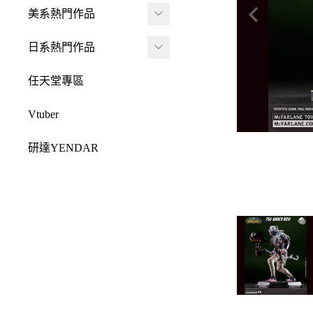
JADA
-
FRAME ARMS 骨裝
盒抽
美系熱門作品
-
機兵
MONSTER HUNTE
Killerbody
TAITO 景品
R 魔物獵人
DC 系列
日系熱門作品
-
女神裝置
McFarlane Toys 麥法蘭
elCOCO 景品
-
Resident Evil 惡靈古
Marvel 漫威系列
元氣少女緣結神
-
六角機牙
任天堂專區
-
堡
戰鎚40000
迪士尼系列
怪盜聖少女
-
創彩少女庭園
-
SPAWN 閃靈悍將
Vtuber
Design COCO
阿凡達
初音未來
-
ARCANADEA 阿爾
-
原創龍系列
SQUARE ENIX
研達YENDAR
卡納蒂亞
變形金剛
哥吉拉系列
-
Final Fantasy 太空戰
MEZCO TOYZ
-
無限邂逅Megalo Mar
恐怖系列
士
吉伊卡哇
-
ia
LDD 活死人娃娃
忍者龜
-
Dragon Quest 勇者鬥
Mega Man 洛克人
-
機器人大戰
Mighty Jaxx
惡龍
三麗鷗
-
-
機戰傭兵
FunBoxx
-
NieR 尼爾
鬼滅之刃
-
-
空戰奇兵
半剖系列
-
女神異聞錄
排球少年
-
-
EVOROIDS 機甲換
Original原創系列
-
BRING ARTS