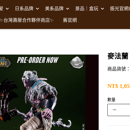
壽屋
日系品牌
美系品牌
景品｜盒玩
振光官網F
✨台灣壽屋合作夥伴商店✨
舊官網
麥法蘭 
商品貨號：M
NT$
1,05
數量
－