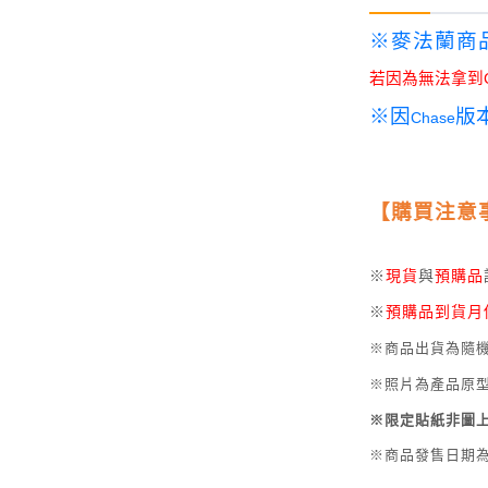
-
HOBBYBASE展示
庫洛魔法使
盒
※麥法蘭商
日系其他
新世紀福音戰士
若因為無法拿到
壽屋 可動人偶
鄰座的怪同學
※因
版
Chase
伊藤潤二
快打旋風
【購買注意
遊戲王
※
現貨
與
預購品
彩虹小馬
※
預購品到貨月
偶像大師
※商品出貨為隨
吸血鬼騎士
※照片為產品原
※限定貼紙非圖
※商品發售日期