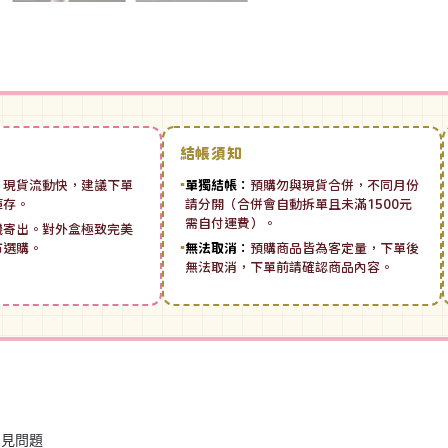
結帳須知
：
現貨流動快，建議下單
▪
單獨結帳：
預購勿與現貨合併，不同月份
庫存。
請分開（合併會自動拆單且未滿1500元
需自付運費）。
機寄出。對外盒極致完美
市選購。
▪
無法取消：
預購商品皆為客定量，下單後
無法取消，下單前請確認商品內容。
常見問題