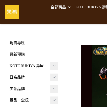
全部商品
KOTOBUKIYA 
現貨專區
最新預購
KOTOBUKIYA 壽屋
壽屋 組裝模型
日系品牌
-
壽屋 M.S.G武裝零件
A･DIMENSION
美系品牌
-
Frame Arms Girl 機甲
BellFine
HIYA TOYS
少女
景品｜盒玩
CAPCOM 卡普空