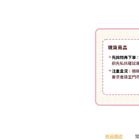
裝
動漫IP周邊商品
-
授權系列
-
Spritale
-
ZOIDS 洛伊德
咒術迴戰
NECA
-
SE其他
-
武御雷Muv-Luv
我的英雄學院
Star Ace
LingDong靈動
-
壽屋其他
BLUE LOCK 藍色監獄
現貨商品
美系其他
Nullset
壽屋 Figure 完成品(PVC)
進擊的巨人
✦
先詢問再下單
前先私訊確認
Union Creative
-
日系PVC
Re:從零開始的異世界生活
✦
注重盒況：
隨
PANTASY 拼奇 收藏積木
要求者請至門
-
美系PVC
航海王
-
小王子系列
-
美少女系列
間諜家家酒
-
聯名系列
-
心推工坊
寶可夢系列
-
原創系列
壽屋 雜貨系列
葬送的芙莉蓮
PUREMIND 木拼
-
Artist Support Item
戲劇性謀殺
商品描述
絨毛｜玩偶｜娃娃