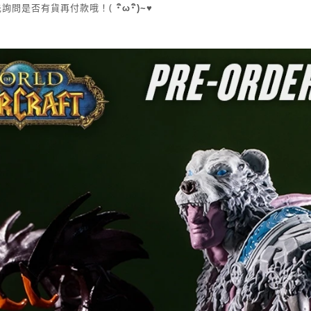
(
先詢問是否有貨再付款哦！
･
ิ
ω･
ิ
)~
♥