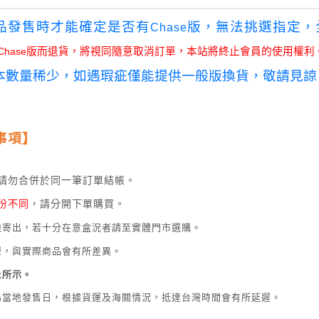
品發售時才能確定是否有
版，無法挑選指定，
Chase
Chase
版而退貨，將視同隨意取消訂單，本站將終止會員的使用權利
本數量稀少，如遇瑕疵僅能提供一般版換貨，敬請見諒
事項】
請勿合併於同一筆訂單結帳。
份不同
，請分開下單購買。
機寄出，若十分在意盒況者請至實體門市選購。
型，與實際商品會有所差異。
上所示。
為當地發售日，根據貨運及海關情況，抵達台灣時間會有所延遲。