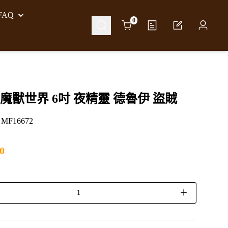
AQ
Cart
0
魔獸世界 6吋 夜精靈 德魯伊 盜賊
F16672
0
＋