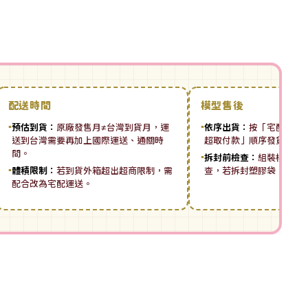
配送時間
模型售後
▪
預估到貨：
原廠發售月≠台灣到貨月，運
▪
依序出貨：
按「宅配先付 ➡
送到台灣需要再加上國際運送、通關時
超取付款」順序發貨。
間。
▪
拆封前檢查：
組裝模型板
▪
體積限制：
若到貨外箱超出超商限制，需
查，若拆封塑膠袋，恕無
配合改為宅配運送。