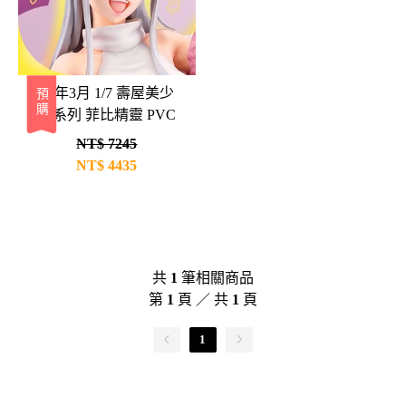
27年3月 1/7 壽屋美少
預購
女系列 菲比精靈 PVC
NT$ 7245
NT$
4435
共
1
筆相關商品
第
1
頁 ／ 共
1
頁
1