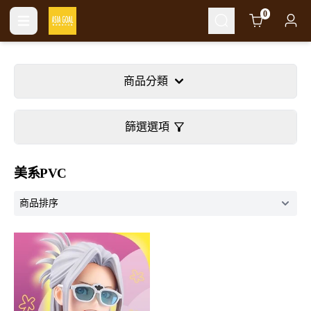
Cart
0
商品分類
篩選選項
美系PVC