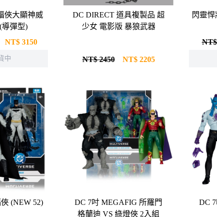
蝙蝠俠大顯神威
DC DIRECT 道具複製品 超
閃靈悍將
(導彈型)
少女 電影版 暴狼武器
NT$
3150
NT$
貨中
NT$ 2450
NT$
2205
吋 蝙蝠俠 (NEW 52)
DC 7吋 MEGAFIG 所羅門
DC 7
格蘭迪 VS 綠燈俠 2入組