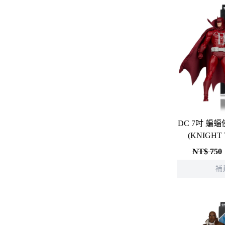
間諜家家酒
寶可夢系列
葬送的芙莉蓮
戲劇性謀殺
庫洛魔法使
新世紀福音戰士
DC 7吋 蝙蝠俠 DEADMAN
(KNIGHT
鄰座的怪同學
NT$ 750
伊藤潤二
補
快打旋風
遊戲王
彩虹小馬