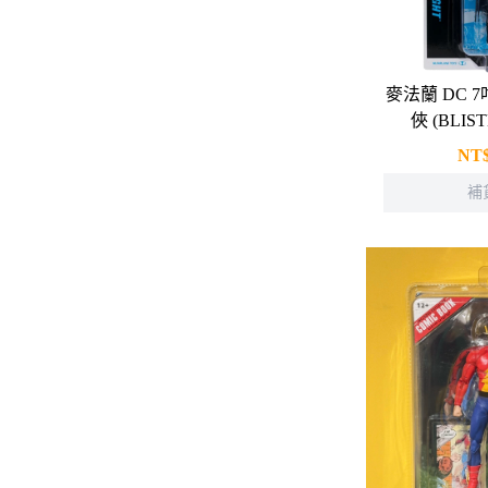
麥法蘭 DC 
俠 (BLIS
NT
補