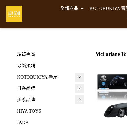
全部商品
KOTOBUKIYA 
McFarlane 
現貨專區
最新預購
KOTOBUKIYA 壽屋
壽屋 組裝模型
日系品牌
-
壽屋 M.S.G武裝零件
A･DIMENSION
美系品牌
-
Frame Arms Girl 機甲少女
BellFine
HIYA TOYS
-
FRAME ARMS 骨裝機兵
CAPCOM 卡普空
JADA