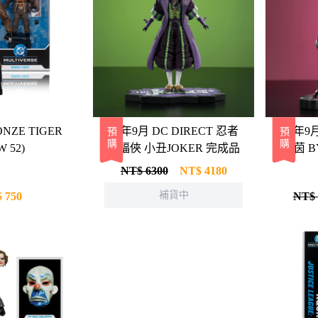
ONZE TIGER
26年9月 DC DIRECT 忍者
26年9月
預購
預購
W 52)
蝙蝠俠 小丑JOKER 完成品
奎茵 B
NT$ 6300
NT$
4180
補貨中
$
750
NT$ 