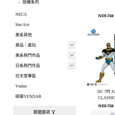
-
授權系列
-
壽屋其他
LingDong靈動
NECA
NT$ 750
壽屋 Figure 完成品(PVC)
Nullset
Star Ace
-
日系PVC
Union Creative
美系其他
-
美系PVC
PANTASY 拼奇 收藏積木
景品｜盒玩
-
-
美少女系列
小王子系列
盒抽
美系熱門作品
-
-
心推工坊
聯名系列
TAITO 景品
DC 系列
日系熱門作品
-
原創系列
壽屋 雜貨系列
elCOCO 景品
Marvel 漫威系列
元氣少女緣結神
任天堂專區
-
Artist Support Item
PUREMIND 木拼
迪士尼系列
怪盜聖少女
Vtuber
-
HOBBYBASE展示盒
DC 7吋 A
絨毛｜玩偶｜娃娃
阿凡達
初音未來
研達YENDAR
CLASSIC
壽屋 可動人偶
日系其他
NT$ 750
變形金剛
哥吉拉系列
篩選選項
補