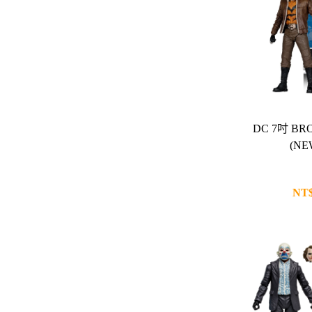
偶像大師
吸血鬼騎士
DC 7吋 BR
(NE
NT