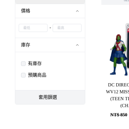
恐怖系列
吉伊卡哇
價格
忍者龜
Mega Man 洛克人
三麗鷗
-
鬼滅之刃
庫存
排球少年
動漫IP周邊商品
有庫存
咒術迴戰
預購商品
我的英雄學院
DC DIRE
WV12 MISS MARTIAN
BLUE LOCK 藍色監獄
套用篩選
(TEEN T
(CH
進擊的巨人
NT$ 850
Re:從零開始的異世界生活
航海王