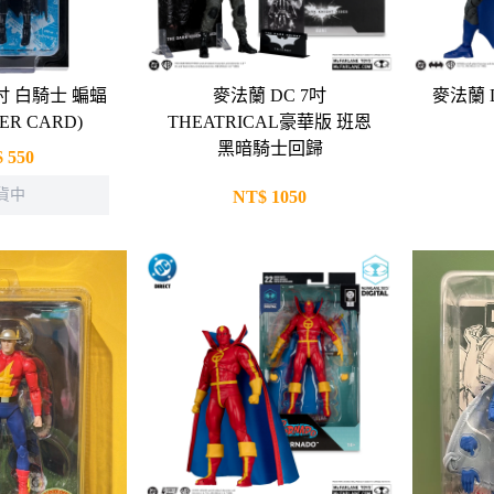
7吋 白騎士 蝙蝠
麥法蘭 DC 7吋
麥法蘭 
TER CARD)
THEATRICAL豪華版 班恩
黑暗騎士回歸
$
550
貨中
NT$
1050