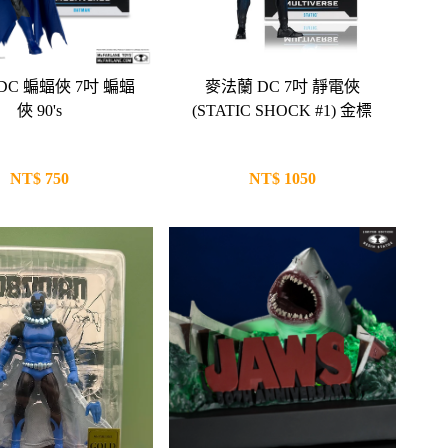
DC 蝙蝠俠 7吋 蝙蝠
麥法蘭 DC 7吋 靜電俠
俠 90's
(STATIC SHOCK #1) 金標
NT$
750
NT$
1050