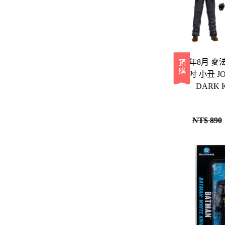
26年8月 麥
預購
吋 小丑 JOKE
DARK 
NT$ 890