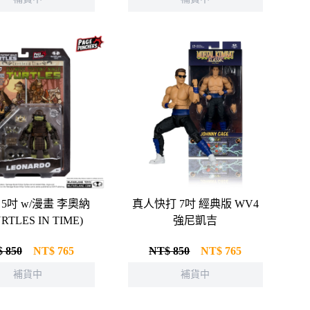
5吋 w/漫畫 李奧納
真人快打 7吋 經典版 WV4
RTLES IN TIME)
強尼凱吉
 850
NT$
765
NT$ 850
NT$
765
補貨中
補貨中