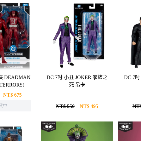
DC 7吋 小丑 JOKER 家族之
DC 7
 TERRORS)
死 吊卡
NT$
675
貨中
NT$ 550
NT$
495
NT$