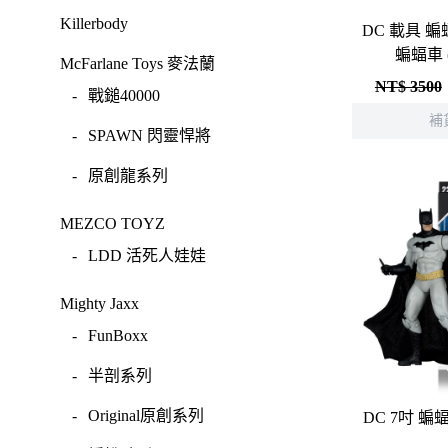
-
-
女神裝置
MONSTER HUNTER 魔
Killerbody
DC 載具 
物獵人
蝙蝠車 
-
六角機牙
McFarlane Toys 麥法蘭
-
Resident Evil 惡靈古堡
NT$ 3500
-
-
創彩少女庭園
戰鎚40000
補
Design COCO
-
-
ARCANADEA 阿爾卡納
SPAWN 閃靈悍將
蒂亞
SQUARE ENIX
-
原創龍系列
-
-
無限邂逅Megalo Maria
Final Fantasy 太空戰士
MEZCO TOYZ
-
-
機器人大戰
Dragon Quest 勇者鬥惡龍
-
LDD 活死人娃娃
-
-
機戰傭兵
NieR 尼爾
Mighty Jaxx
-
-
空戰奇兵
女神異聞錄
-
FunBoxx
-
-
EVOROIDS 機甲換裝
BRING ARTS
-
半剖系列
-
-
ZOIDS 洛伊德
Spritale
-
Original原創系列
DC 7
-
-
武御雷Muv-Luv
SE其他