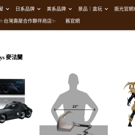
壽屋
日系品牌
美系品牌
景品｜盒玩
振光官網F
✨台灣壽屋合作夥伴商店✨
舊官網
Toys 麥法蘭