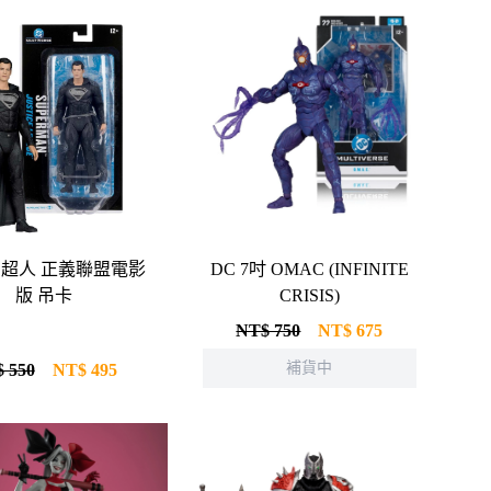
吋 超人 正義聯盟電影
DC 7吋 OMAC (INFINITE
版 吊卡
CRISIS)
NT$ 750
NT$
675
補貨中
 550
NT$
495