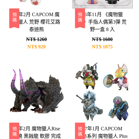
27年2月 CAPCOM 魔
26年11月 《魔物獵
預購
預購
物獵人 荒野 櫻花艾路
人》手指人偶第3彈 荒
泰迪熊
野一盒 8 入
NT$ 1260
NT$ 1600
NT$
920
NT$
1075
27年2月 魔物獵人Rise
27年1月 CAPCOM
預購
預購
破曉 黑蝕龍 軟膠 完成
CFB系列 魔物獵人 Plus