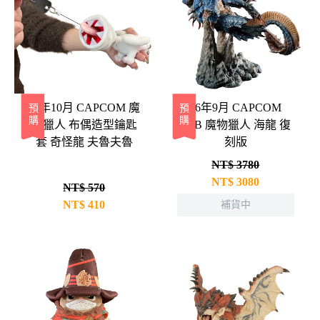
26年10月 CAPCOM 魔
26年9月 CAPCOM
預購
預購
物獵人 布偶造型鑰匙
CFB 魔物獵人 海龍 復
套 奇怪龍 夫魯夫魯
刻版
NT$ 3780
NT$
3080
NT$ 570
NT$
410
補貨中