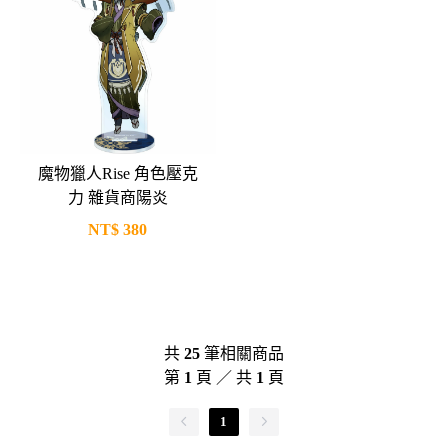
魔物獵人Rise 角色壓克
力 雜貨商陽炎
NT$
380
共
25
筆相關商品
第
1
頁 ／ 共
1
頁
1