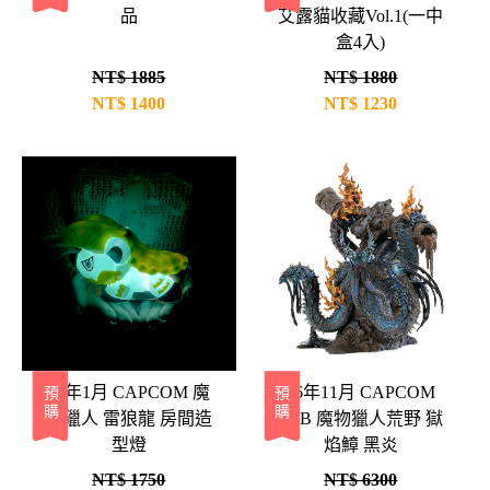
品
艾露貓收藏Vol.1(一中
盒4入)
NT$ 1885
NT$ 1880
NT$
1400
NT$
1230
27年1月 CAPCOM 魔
26年11月 CAPCOM
預購
預購
物獵人 雷狼龍 房間造
CFB 魔物獵人荒野 獄
型燈
焰鱆 黑炎
NT$ 1750
NT$ 6300