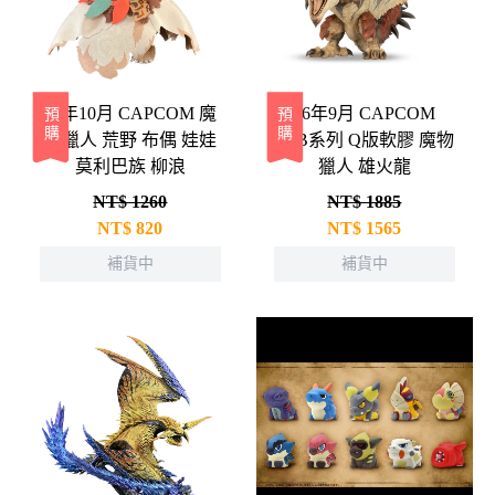
26年10月 CAPCOM 魔
26年9月 CAPCOM
預購
預購
物獵人 荒野 布偶 娃娃
CFB系列 Q版軟膠 魔物
莫利巴族 柳浪
獵人 雄火龍
NT$ 1260
NT$ 1885
NT$
820
NT$
1565
補貨中
補貨中