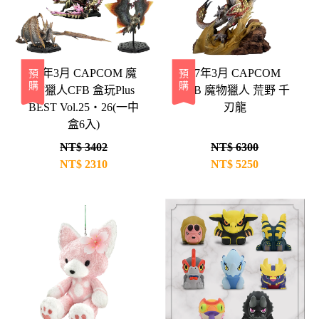
27年3月 CAPCOM 魔
27年3月 CAPCOM
預購
預購
物獵人CFB 盒玩Plus
CFB 魔物獵人 荒野 千
BEST Vol.25・26(一中
刃龍
盒6入)
NT$ 3402
NT$ 6300
NT$
2310
NT$
5250