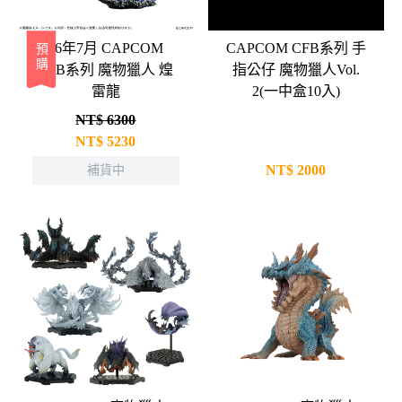
26年7月 CAPCOM
CAPCOM CFB系列 手
預購
CFB系列 魔物獵人 煌
指公仔 魔物獵人Vol.
雷龍
2(一中盒10入)
NT$ 6300
NT$
5230
NT$
2000
補貨中