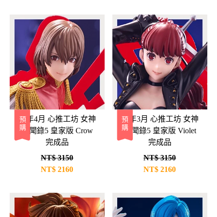
27年4月 心推工坊 女神
27年3月 心推工坊 女神
預購
預購
異聞錄5 皇家版 Crow
異聞錄5 皇家版 Violet
完成品
完成品
NT$ 3150
NT$ 3150
NT$
2160
NT$
2160