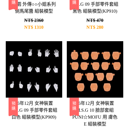
預購
預購
庭園 外傳○○小姐系列
M.S.G 09 手部零件套組
側馬尾醬 組裝模型
黑色 組裝模型(KP910)
NT$ 2360
NT$ 470
NT$
1310
NT$
280
26年12月 女神裝置
26年12月 女神裝置
預購
預購
M.S.G 09 手部零件套組
M.S.G 10 臉部套組
白色 組裝模型(KP909)
PUNI☆MOFU 用 膚色
E 組裝模型