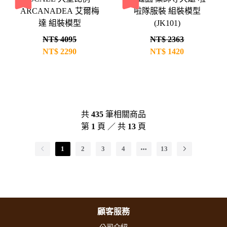
ARCANADEA 艾爾梅
啦隊服裝 組裝模型
達 組裝模型
(JK101)
NT$ 4095
NT$ 2363
NT$
2290
NT$
1420
共
435
筆相關商品
第
1
頁 ／ 共
13
頁
1
2
3
4
13
顧客服務