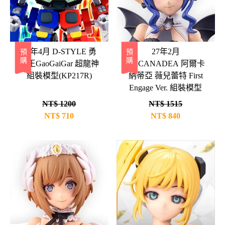
27年4月 D-STYLE 勇
27年2月
預購
預購
者王GaoGaiGar 超龍神
ARCANADEA 阿爾卡
組裝模型(KP217R)
納蒂亞 薇兒蕾特 First
Engage Ver. 組裝模型
NT$ 1200
NT$ 1515
NT$
710
NT$
840