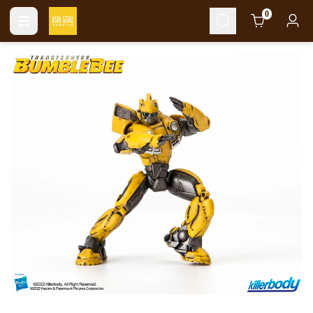
Cart
0