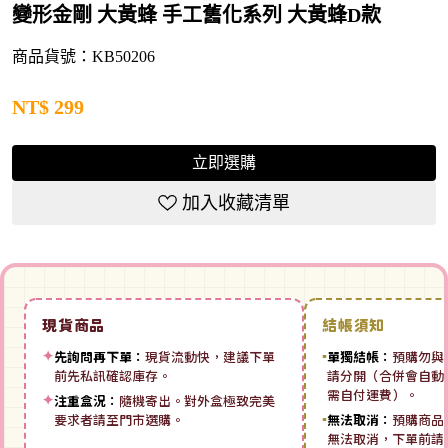
變形金剛 大黃蜂 手工舊化系列 大黃蜂D款
商品貨號：KB50206
NT$
299
立即選購
加入收藏清單
現貨商品
結帳須知
✦
先詢問再下單：
現貨流動快，建議下單
▪
單獨結帳：
預購勿與
前先私訊確認庫存。
請分開（合併會自動拆
需自付運費）。
✦
注重盒況：
隨機寄出。對外盒極致完美
要求者請至門市選購。
▪
無法取消：
預購商品
無法取消，下單前請