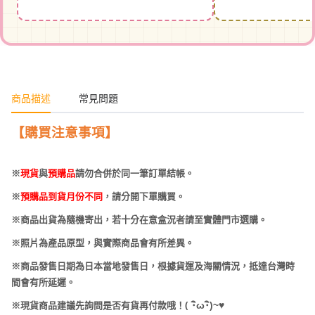
商品描述
常見問題
【購買注意事項】
※
現貨
與
預購品
請勿合併於同一筆訂單結帳。
※
預購品到貨月份不同
，請分開下單購買。
※商品出貨為隨機寄出，若十分在意盒況者請至實體門市選購。
※照片為產品原型，與實際商品會有所差異。
※商品發售日期為日本當地發售日，根據貨運及海關情況，抵達台灣時
間會有所延遲。
(
･
ω･
)~
♥
※現貨商品建議先詢問是否有貨再付款哦！