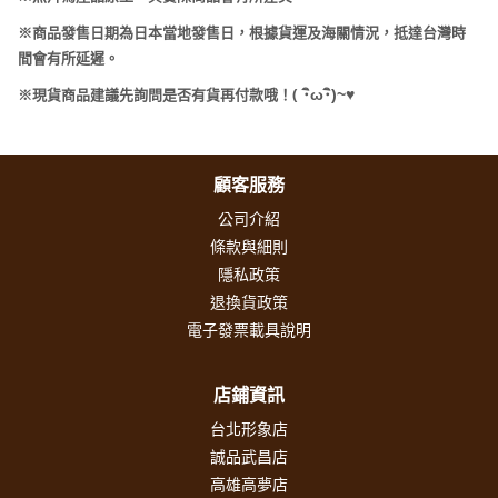
※商品發售日期為日本當地發售日，根據貨運及海關情況，抵達台灣時
間會有所延遲。
(
･
ω･
)~
♥
※現貨商品建議先詢問是否有貨再付款哦！
顧客服務
公司介紹
條款與細則
隱私政策
退換貨政策
電子發票載具說明
店鋪資訊
台北形象店
誠品武昌店
高雄高夢店