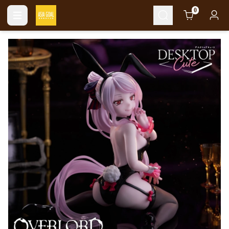
Cart
0