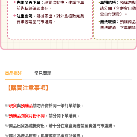
✦
先詢問再下單：
現貨流動快，建議下單
▪
單獨結帳：
預購勿與
前先私訊確認庫存。
請分開（合併會自動拆
需自付運費）。
✦
注重盒況：
隨機寄出。對外盒極致完美
要求者請至門市選購。
▪
無法取消：
預購商品
無法取消，下單前請
商品描述
常見問題
【購買注意事項】
※
現貨
與
預購品
請勿合併於同一筆訂單結帳。
※
預購品到貨月份不同
，請分開下單購買。
※商品出貨為隨機寄出，若十分在意盒況者請至實體門市選購。
※照片為產品原型，與實際商品會有所差異。