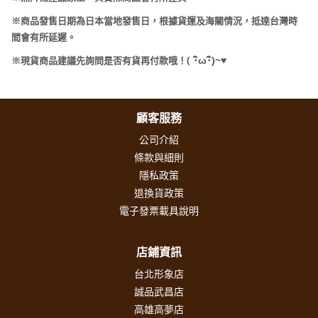
※商品發售日期為日本當地發售日，根據貨運及海關情況，抵達台灣時
間會有所延遲。
(
･
ω･
)~
♥
※現貨商品建議先詢問是否有貨再付款哦！
顧客服務
公司介紹
條款與細則
隱私政策
退換貨政策
電子發票載具說明
店鋪資訊
台北形象店
誠品武昌店
高雄高夢店