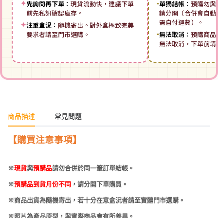
✦
先詢問再下單：
現貨流動快，建議下單
▪
單獨結帳：
預購勿與
前先私訊確認庫存。
請分開（合併會自動拆
需自付運費）。
✦
注重盒況：
隨機寄出。對外盒極致完美
要求者請至門市選購。
▪
無法取消：
預購商品
無法取消，下單前請
商品描述
常見問題
【購買注意事項】
※
現貨
與
預購品
請勿合併於同一筆訂單結帳。
※
預購品到貨月份不同
，請分開下單購買。
※商品出貨為隨機寄出，若十分在意盒況者請至實體門市選購。
※照片為產品原型，與實際商品會有所差異。