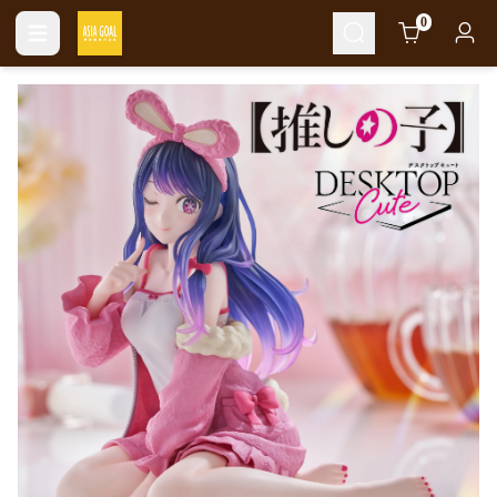
Cart
0