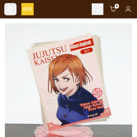
Cart
0