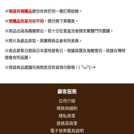
※
現貨
與
預購品
請勿合併於同一筆訂單結帳。
※
預購品到貨月份不同
，請分開下單購買。
※商品出貨為隨機寄出，若十分在意盒況者請至實體門市選購。
※照片為產品原型，與實際商品會有所差異。
※商品發售日期為日本當地發售日，根據貨運及海關情況，抵達台灣時
間會有所延遲。
(
･
ω･
)~
♥
※現貨商品建議先詢問是否有貨再付款哦！
顧客服務
公司介紹
條款與細則
隱私政策
退換貨政策
電子發票載具說明