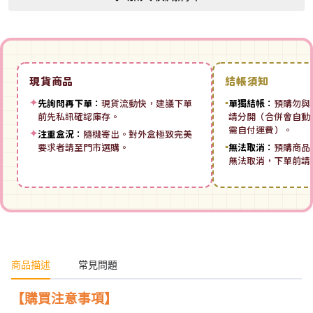
現貨商品
結帳須知
✦
先詢問再下單：
現貨流動快，建議下單
▪
單獨結帳：
預購勿與
前先私訊確認庫存。
請分開（合併會自動拆
需自付運費）。
✦
注重盒況：
隨機寄出。對外盒極致完美
要求者請至門市選購。
▪
無法取消：
預購商品
無法取消，下單前請
商品描述
常見問題
【購買注意事項】