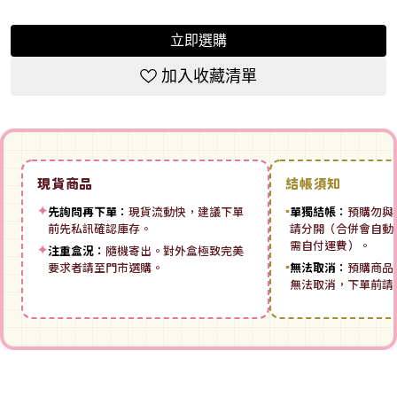
立即選購
加入收藏清單
現貨商品
結帳須知
✦
先詢問再下單：
現貨流動快，建議下單
▪
單獨結帳：
預購勿與
前先私訊確認庫存。
請分開（合併會自動拆
需自付運費）。
✦
注重盒況：
隨機寄出。對外盒極致完美
要求者請至門市選購。
▪
無法取消：
預購商品
無法取消，下單前請