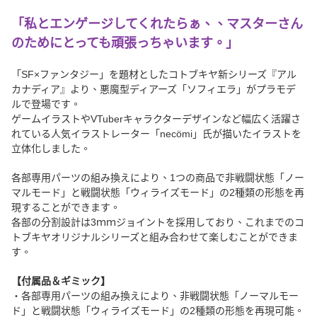
「私とエンゲージしてくれたらぁ、、マスターさん
のためにとっても頑張っちゃいます。」
「SF×ファンタジー」を題材としたコトブキヤ新シリーズ『アル
カナディア』より、悪魔型ディアーズ「ソフィエラ」がプラモデ
ルで登場です。
ゲームイラストやVTuberキャラクターデザインなど幅広く活躍さ
れている人気イラストレーター「necömi」氏が描いたイラストを
立体化しました。
各部専用パーツの組み換えにより、1つの商品で非戦闘状態「ノー
マルモード」と戦闘状態「ウィライズモード」の2種類の形態を再
現することができます。
各部の分割設計は3ｍｍジョイントを採用しており、これまでのコ
トブキヤオリジナルシリーズと組み合わせて楽しむことができま
す。
【付属品＆ギミック】
・各部専用パーツの組み換えにより、非戦闘状態「ノーマルモー
ド」と戦闘状態「ウィライズモード」の2種類の形態を再現可能。