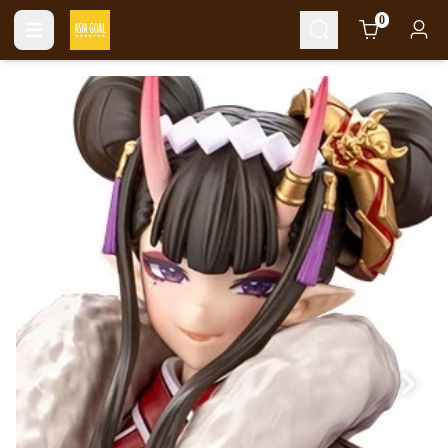
Cart
0