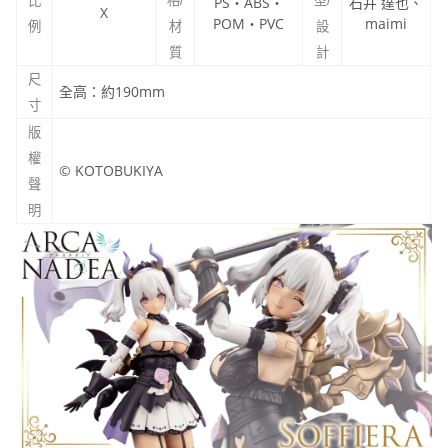
比
格/
PS・ABS・
型/
石井 達也、
X
POM・PVC
maimi
例
材
設
質
計
尺
全高：約190mm
寸
版
權
© KOTOBUKIYA
聲
明