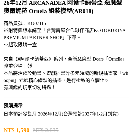
26年12月 ARCANADEA 阿爾卡納蒂亞 惡魔型
奧爾妮菈 Ornela 組裝模型(AR018)
商品貨號：KO07115
※附特典版本請至「台灣壽屋合作夥伴商店KOTOBUKIYA
PREMIUM PARTNER SHOP」下單。
※超取限購一盒
來自《#阿爾卡納蒂亞》系列，全新惡魔型 Dears「Ornella」
隆重登場！😈
本品將活躍於動畫、遊戲插畫等多元領域的新銳插畫家「wh
oopin」老師精心繪製的插畫，進行極致的立體化✨
有興趣的玩家切勿錯過！
預購提示
日本預計發售月 2026年12月(台灣預計2027年1-2月到貨)
NT$
1,590
NT$ 2,835