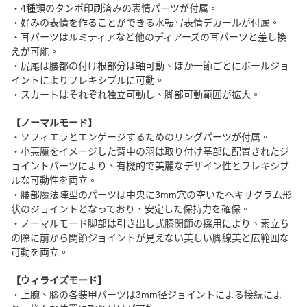
・4種類のタンポ印刷済みの表情パーツが付属。
・好みの表情を作ることができる水転写表情デカールが付属。
・耳パーツはルミティアなど他のディアーズの耳パーツと差し換
えが可能。
・尻尾は腰都の付け根部分は軸可動、ほか一節ごとにボールジョ
イントによりフレキシブルに可動。
・スカートはそれぞれ独立可動し、脚部可動範囲が拡大。
【ノーマルモード】
・ソフィエラとエンゲージするためのリングパーツが付属。
・小悪魔をイメージした背中の羽は取り付け基部に配置されたジ
ョイントパーツにより、有機的で美麗なデザイン性とフレキシブ
ルな可動性を両立。
・腰部魔法陣型のパーツは中央に3mm穴の空いたヘキサグラム形
状のジョイントとなっており、安定した保持力を確保。
・ノーマルモード脚部は引き出し式膝関節の採用により、素立ち
の際に前から関節ジョイントが見えない美しい脚線美と広範囲な
可動を両立。
【ウィライズモード】
・上腕、膝の各装甲パーツは3mm径ジョイントによる接続によ