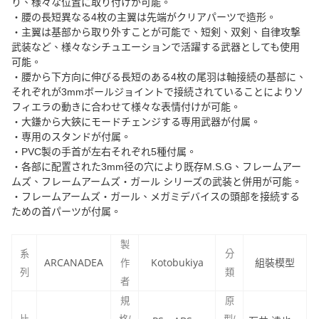
り、様々な位置に取り付けが可能。
・腰の長短異なる4枚の主翼は先端がクリアパーツで造形。
・主翼は基部から取り外すことが可能で、短剣、双剣、自律攻撃
武装など、様々なシチュエーションで活躍する武器としても使用
可能。
・腰から下方向に伸びる長短のある4枚の尾羽は軸接続の基部に、
それぞれが3mmボールジョイントで接続されていることによりソ
フィエラの動きに合わせて様々な表情付けが可能。
・大鎌から大鋏にモードチェンジする専用武器が付属。
・専用のスタンドが付属。
・PVC製の手首が左右それぞれ5種付属。
・各部に配置された3mm径の穴により既存M.S.G、フレームアー
ムズ、フレームアームズ・ガール シリーズの武装と併用が可能。
・フレームアームズ・ガール、メガミデバイスの頭部を接続する
ための首パーツが付属。
製
系
分
ARCANADEA
Kotobukiya
組裝模型
作
列
類
者
規
原