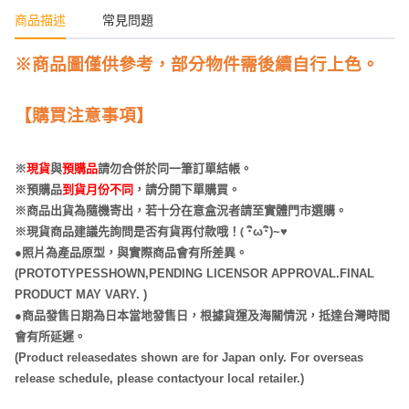
商品描述
常見問題
※商品圖僅供參考，部分物件需後續自行上色。
【購買注意事項】
※
現貨
與
預購品
請勿合併於同一筆訂單結帳。
※預購品
到貨月份不同
，請分開下單購買。
※商品出貨為隨機寄出，若十分在意盒況者請至實體門市選購。
(
※現貨商品建議先詢問是否有貨再付款哦！
･
ω･
)~
♥
●照片為產品原型，與實際商品會有所差異。
(PROTOTYPESSHOWN,PENDING LICENSOR APPROVAL.FINAL
PRODUCT MAY VARY. )
●商品發售日期為日本當地發售日，根據貨運及海關情況，抵達台灣時間
會有所延遲。
(Product releasedates shown are for Japan only. For overseas
release schedule, please contactyour local retailer.)