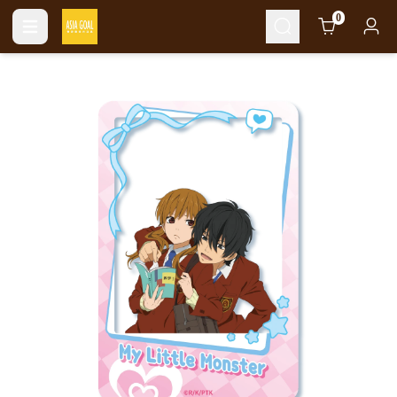
Cart
0