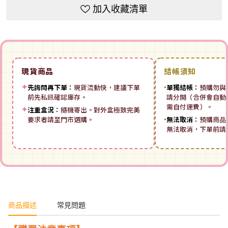
加入收藏清單
現貨商品
結帳須知
✦
先詢問再下單：
現貨流動快，建議下單
▪
單獨結帳：
預購勿與
前先私訊確認庫存。
請分開（合併會自動拆
需自付運費）。
✦
注重盒況：
隨機寄出。對外盒極致完美
要求者請至門市選購。
▪
無法取消：
預購商品
無法取消，下單前請
商品描述
常見問題