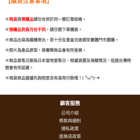
【購買注意事項】
※
現貨
與
預購品
請勿合併於同一筆訂單結帳。
※
預購品到貨月份不同
，請分開下單購買。
※商品出貨為隨機寄出，若十分在意盒況者請至實體門市選購。
※照片為產品原型，與實際商品會有所差異。
※商品發售日期為日本當地發售日，根據貨運及海關情況，抵達台灣時
間會有所延遲。
(
･
ω･
)~
♥
※現貨商品建議先詢問是否有貨再付款哦！
顧客服務
公司介紹
條款與細則
隱私政策
退換貨政策