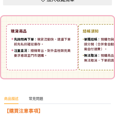
現貨商品
結帳須知
✦
先詢問再下單：
現貨流動快，建議下單
▪
單獨結帳：
預購勿與
前先私訊確認庫存。
請分開（合併會自動拆
需自付運費）。
✦
注重盒況：
隨機寄出。對外盒極致完美
要求者請至門市選購。
▪
無法取消：
預購商品
無法取消，下單前請
商品描述
常見問題
【購買注意事項】