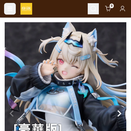
Cart
0