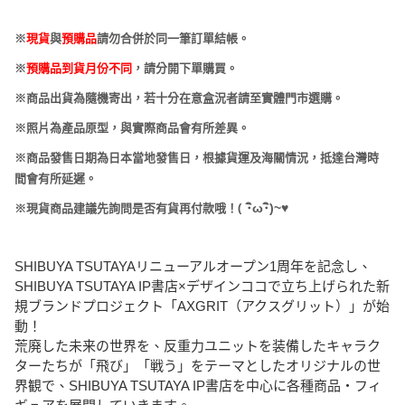
※
現貨
與
預購品
請勿合併於同一筆訂單結帳。
※
預購品到貨月份不同
，請分開下單購買。
※商品出貨為隨機寄出，若十分在意盒況者請至實體門市選購。
※照片為產品原型，與實際商品會有所差異。
※商品發售日期為日本當地發售日，根據貨運及海關情況，抵達台灣時
間會有所延遲。
(
･
ω･
)~
♥
※現貨商品建議先詢問是否有貨再付款哦！
SHIBUYA TSUTAYAリニューアルオープン1周年を記念し、
SHIBUYA TSUTAYA IP書店×デザインココで立ち上げられた新
規ブランドプロジェクト「AXGRIT（アクスグリット）」が始
動！
荒廃した未来の世界を、反重力ユニットを装備したキャラク
ターたちが「飛び」「戦う」をテーマとしたオリジナルの世
界観で、SHIBUYA TSUTAYA IP書店を中心に各種商品・フィ