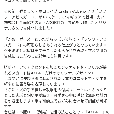
ギュアを展開していきます。
その第一弾として、ホロライブ English -Advent- より「フワ
ワ・アビスガード」が1/7スケールフィギュアで登場！カバー
株式会社全面協力の元、AXGRITの世界観を反映したオリジ
ナル衣装で立体化しました。
「がおーポーズ」といたずらっぽい笑顔で、「フワワ・アビ
スガード」の可愛らしさあふれる仕上がりとなっています。
ケモミミと尻尾はモフモフした柔らかさを再現。衣装や肌の
質感にもこだわった彩色にも注目です。
透明パーツでアクセントを加えたジャケットや、フリルが揺
れるスカートはAXGRITだけのオリジナルデザイン。
しなやかに伸びる脚に装着された反重力ユニットで、空中を
軽やかに舞う姿を表現しています。
さらに、犬の手を模した攻撃用の付属ユニットは、ぷっくり
とした肉球と鋭い爪が輝き、可愛さの中に潜む攻撃的な魅力
を引き出します。爪は可動式でお好みに合わせて調整が可能
です。
台座は、市販LED（別売）を組み込むことで、「AXGRIT」の