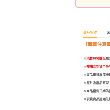
-
HOBBYBASE展示
庫洛魔法使
盒
日系其他
新世紀福音戰士
壽屋 可動人偶
鄰座的怪同學
商品描述
伊藤潤二
快打旋風
【購買注意
遊戲王
※
現貨
與
預購品
請
彩虹小馬
※
預購品到貨月份
偶像大師
※商品出貨為隨機
吸血鬼騎士
※照片為產品原型
※商品發售日期為
※現貨商品建議先