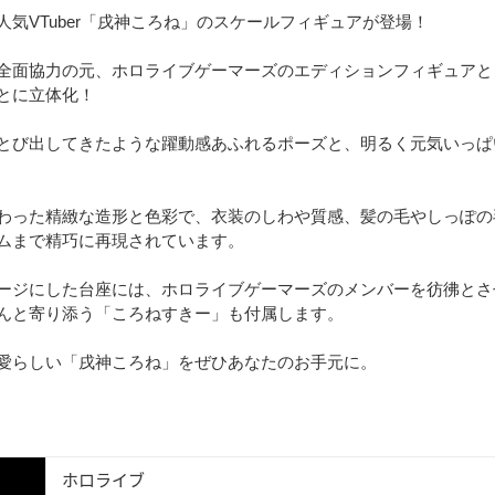
人気VTuber「戌神ころね」のスケールフィギュアが登場！
面協力の元、ホロライブゲーマーズのエディションフィギュアとして、オリ
とに立体化！
とび出してきたような躍動感あふれるポーズと、明るく元気いっぱ
わった精緻な造形と色彩で、衣装のしわや質感、髪の毛やしっぽの
ムまで精巧に再現されています。
ージにした台座には、ホロライブゲーマーズのメンバーを彷彿とさ
んと寄り添う「ころねすきー」も付属します。
愛らしい「戌神ころね」をぜひあなたのお手元に。
ホロライブ