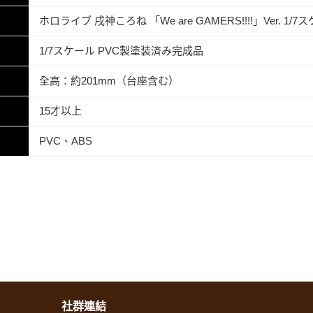
ホロライブ 戌神ころね 「We are GAMERS!!!!」Ver. 1
1/7スケール PVC製塗装済み完成品
全高：約201mm（台座含む）
15才以上
PVC、ABS
社群連結