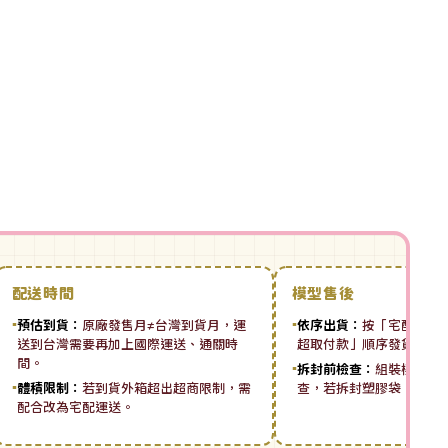
配送時間
模型售後
▪
預估到貨：
原廠發售月≠台灣到貨月，運
▪
依序出貨：
按「宅配先付 ➡
送到台灣需要再加上國際運送、通關時
超取付款」順序發貨。
間。
▪
拆封前檢查：
組裝模型板
▪
體積限制：
若到貨外箱超出超商限制，需
查，若拆封塑膠袋，恕無
配合改為宅配運送。