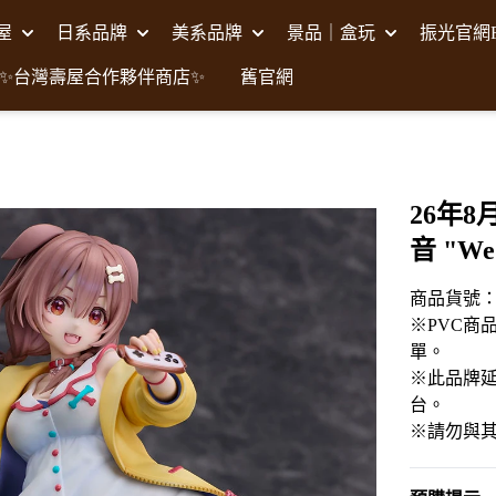
壽屋
日系品牌
美系品牌
景品｜盒玩
振光官網F
✨台灣壽屋合作夥伴商店✨
舊官網
26年8月
音 "We 
商品貨號：C
※PVC商
單。
※此品牌延
台。
※請勿與