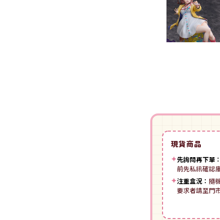
裝
動漫IP周邊商品
-
授權系列
-
Spritale
-
ZOIDS 洛伊德
咒術迴戰
NECA
-
SE其他
-
武御雷Muv-Luv
我的英雄學院
Star Ace
LingDong靈動
-
壽屋其他
BLUE LOCK 藍色監獄
美系其他
Nullset
壽屋 Figure 完成品(PVC)
進擊的巨人
Union Creative
-
日系PVC
Re:從零開始的異世界生活
PANTASY 拼奇 收藏積木
-
美系PVC
航海王
-
小王子系列
現貨商品
-
美少女系列
間諜家家酒
-
聯名系列
✦
先詢問再下單
-
心推工坊
寶可夢系列
前先私訊確認
-
原創系列
✦
注重盒況：
隨
壽屋 雜貨系列
葬送的芙莉蓮
要求者請至門
PUREMIND 木拼
-
Artist Support Item
戲劇性謀殺
絨毛｜玩偶｜娃娃