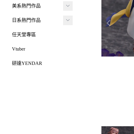
JADA
-
FRAME ARMS 骨裝
盒抽
美系熱門作品
-
機兵
MONSTER HUNTE
Killerbody
TAITO 景品
R 魔物獵人
DC 系列
日系熱門作品
-
女神裝置
McFarlane Toys 麥法蘭
elCOCO 景品
-
Resident Evil 惡靈古
Marvel 漫威系列
元氣少女緣結神
-
六角機牙
任天堂專區
-
堡
戰鎚40000
迪士尼系列
怪盜聖少女
-
創彩少女庭園
-
SPAWN 閃靈悍將
Vtuber
Design COCO
阿凡達
初音未來
-
ARCANADEA 阿爾
-
原創龍系列
SQUARE ENIX
研達YENDAR
卡納蒂亞
變形金剛
哥吉拉系列
-
Final Fantasy 太空戰
MEZCO TOYZ
-
無限邂逅Megalo Mar
恐怖系列
士
吉伊卡哇
-
ia
LDD 活死人娃娃
忍者龜
-
Dragon Quest 勇者鬥
Mega Man 洛克人
-
機器人大戰
Mighty Jaxx
惡龍
三麗鷗
-
-
機戰傭兵
FunBoxx
-
NieR 尼爾
鬼滅之刃
-
-
空戰奇兵
半剖系列
-
女神異聞錄
排球少年
-
-
EVOROIDS 機甲換
Original原創系列
-
BRING ARTS