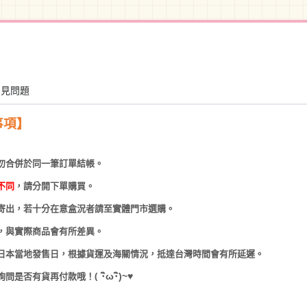
常見問題
事項】
勿合併於同一筆訂單結帳。
不同
，請分開下單購買。
寄出，若十分在意盒況者請至實體門市選購。
，與實際商品會有所差異。
日本當地發售日，根據貨運及海關情況，抵達台灣時間會有所延遲。
(
･
ω･
)~
♥
詢問是否有貨再付款哦！