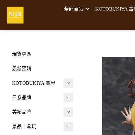
全部商品
KOTOBUKIYA 
現貨專區
最新預購
KOTOBUKIYA 壽屋
壽屋 組裝模型
日系品牌
-
壽屋 M.S.G武裝零件
A･DIMENSION
美系品牌
-
Frame Arms Girl 機甲
BellFine
HIYA TOYS
少女
景品｜盒玩
CAPCOM 卡普空