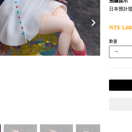
預購提示
日本預計發售
NT$
5,68
數量
－