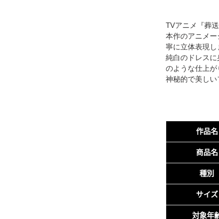
TVアニメ『葬
本作のアニメー
寧に立体表現し
純白のドレスに
のような仕上が
神秘的で美しい
作品名
商品名
種別
サイズ
対象年