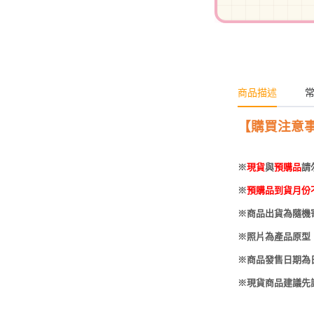
-
HOBBYBASE展示
庫洛魔法使
盒
日系其他
新世紀福音戰士
壽屋 可動人偶
鄰座的怪同學
商品描述
伊藤潤二
快打旋風
【購買注意
遊戲王
※
現貨
與
預購品
請
彩虹小馬
※
預購品到貨月份
偶像大師
※商品出貨為隨機
吸血鬼騎士
※照片為產品原型
※商品發售日期為
※現貨商品建議先