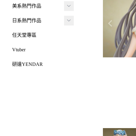
JADA
-
FRAME ARMS 骨裝
盒抽
美系熱門作品
-
機兵
MONSTER HUNTE
Killerbody
TAITO 景品
R 魔物獵人
DC 系列
日系熱門作品
-
女神裝置
McFarlane Toys 麥法蘭
elCOCO 景品
-
Resident Evil 惡靈古
Marvel 漫威系列
元氣少女緣結神
-
六角機牙
任天堂專區
-
堡
戰鎚40000
迪士尼系列
怪盜聖少女
-
創彩少女庭園
-
SPAWN 閃靈悍將
Vtuber
Design COCO
阿凡達
初音未來
-
ARCANADEA 阿爾
-
原創龍系列
SQUARE ENIX
研達YENDAR
卡納蒂亞
變形金剛
哥吉拉系列
-
Final Fantasy 太空戰
MEZCO TOYZ
-
無限邂逅Megalo Mar
恐怖系列
士
吉伊卡哇
-
ia
LDD 活死人娃娃
忍者龜
-
Dragon Quest 勇者鬥
Mega Man 洛克人
-
機器人大戰
Mighty Jaxx
惡龍
三麗鷗
-
-
機戰傭兵
FunBoxx
-
NieR 尼爾
鬼滅之刃
-
-
空戰奇兵
半剖系列
-
女神異聞錄
排球少年
-
-
EVOROIDS 機甲換
Original原創系列
-
BRING ARTS