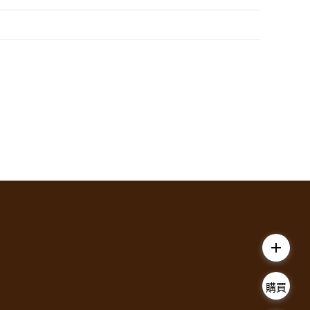
add
購買