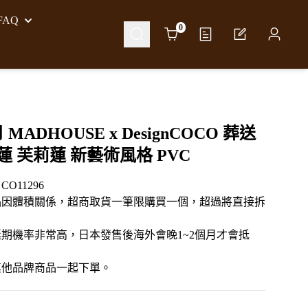
AQ
Cart
0
 MADHOUSE x DesignCOCO 葬送
蓮 芙莉蓮 新藝術風格 PVC
O11296
品因體積關係，超商取貨一筆限購買一個，超過將直接拆
期機率非常高，日本發售後海外會晚1~2個月才會抵
其他品牌商品一起下單。