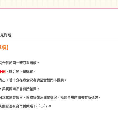
常見問題
事項】
勿合併於同一筆訂單結帳。
不同
，請分開下單購買。
寄出，若十分在意盒況者請至實體門市選購。
，與實際商品會有所差異。
日本當地發售日，根據貨運及海關情況，抵達台灣時間會有所延遲。
(
･
ω･
)~
♥
詢問是否有貨再付款哦！