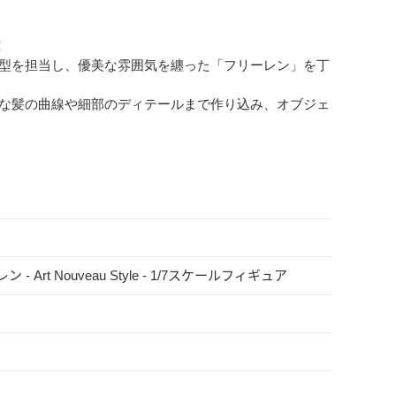
！
型を担当し、優美な雰囲気を纏った「フリーレン」を丁
な髪の曲線や細部のディテールまで作り込み、オブジェ
rt Nouveau Style - 1/7スケールフィギュア