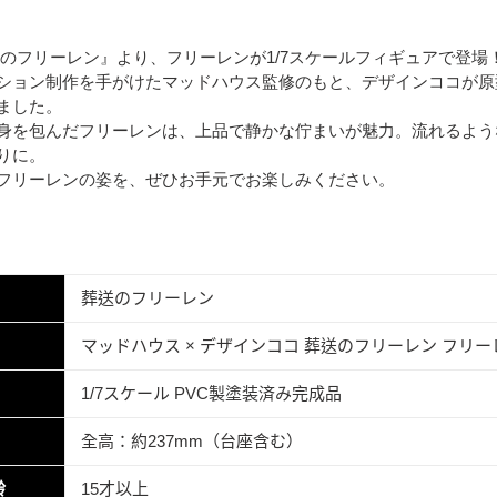
送のフリーレン』より、フリーレンが1/7スケールフィギュアで登場
ション制作を手がけたマッドハウス監修のもと、デザインココが原
ました。
身を包んだフリーレンは、上品で静かな佇まいが魅力。流れるよう
りに。
フリーレンの姿を、ぜひお手元でお楽しみください。
葬送のフリーレン
マッドハウス × デザインココ 葬送のフリーレン フリーレン - A
1/7スケール PVC製塗装済み完成品
全高：約237mm（台座含む）
齢
15才以上