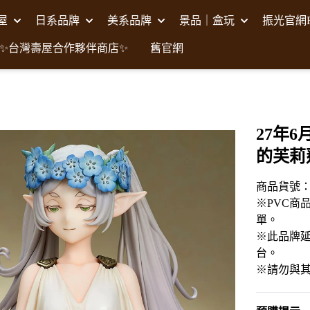
壽屋
日系品牌
美系品牌
景品｜盒玩
振光官網F
✨台灣壽屋合作夥伴商店✨
舊官網
27年6月
的芙莉
商品貨號：C
※PVC商
單。
※此品牌延
台。
※請勿與