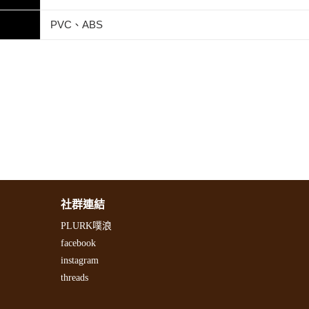
PVC、ABS
社群連結
PLURK噗浪
facebook
instagram
threads