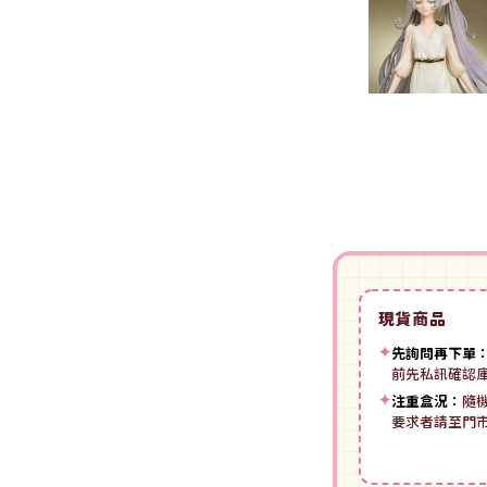
裝
動漫IP周邊商品
-
授權系列
-
Spritale
-
ZOIDS 洛伊德
咒術迴戰
NECA
-
SE其他
-
武御雷Muv-Luv
我的英雄學院
Star Ace
LingDong靈動
-
壽屋其他
BLUE LOCK 藍色監獄
美系其他
Nullset
壽屋 Figure 完成品(PVC)
進擊的巨人
Union Creative
-
日系PVC
Re:從零開始的異世界生活
PANTASY 拼奇 收藏積木
-
美系PVC
航海王
-
小王子系列
現貨商品
-
美少女系列
間諜家家酒
-
聯名系列
✦
先詢問再下單
-
心推工坊
寶可夢系列
前先私訊確認
-
原創系列
✦
注重盒況：
隨
壽屋 雜貨系列
葬送的芙莉蓮
要求者請至門
PUREMIND 木拼
-
Artist Support Item
戲劇性謀殺
絨毛｜玩偶｜娃娃