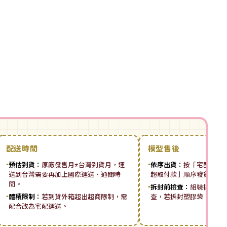
配送時間
模型售後
▪
預估到貨：
原廠發售月≠台灣到貨月，運
▪
依序出貨：
按「宅配先付 ➡
送到台灣需要再加上國際運送、通關時
超取付款」順序發貨。
間。
▪
拆封前檢查：
組裝模型板
▪
體積限制：
若到貨外箱超出超商限制，需
查，若拆封塑膠袋，恕無
配合改為宅配運送。