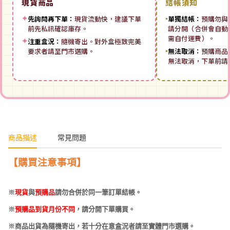
現貨商品
結帳須知
✦
先詢問再下單：
現貨流動快，建議下單
▪
單獨結帳：
預購勿與
前先私訊確認庫存。
請分開（合併會自動拆
需自付運費）。
✦
注重盒況：
隨機寄出。對外盒極致完美
要求者請至門市選購。
▪
無法取消：
預購商品
無法取消，下單前請
商品描述
常見問題
【購買注意事項】
※
現貨
與
預購品
請勿合併於同一筆訂單結帳。
※
預購品到貨月份不同
，請分開下單購買。
※商品出貨為隨機寄出，若十分在意盒況者請至實體門市選購。