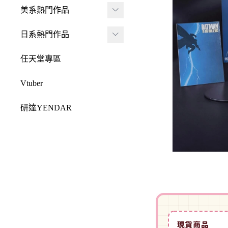
JADA
-
FRAME ARMS 骨裝
盒抽
美系熱門作品
-
機兵
MONSTER HUNTE
Killerbody
TAITO 景品
R 魔物獵人
DC 系列
日系熱門作品
-
女神裝置
McFarlane Toys 麥法蘭
elCOCO 景品
-
Resident Evil 惡靈古
Marvel 漫威系列
元氣少女緣結神
-
六角機牙
任天堂專區
-
堡
戰鎚40000
迪士尼系列
怪盜聖少女
-
創彩少女庭園
-
SPAWN 閃靈悍將
Vtuber
Design COCO
阿凡達
初音未來
-
ARCANADEA 阿爾
-
原創龍系列
SQUARE ENIX
研達YENDAR
卡納蒂亞
變形金剛
哥吉拉系列
-
Final Fantasy 太空戰
MEZCO TOYZ
-
無限邂逅Megalo Mar
恐怖系列
士
吉伊卡哇
-
ia
LDD 活死人娃娃
忍者龜
-
Dragon Quest 勇者鬥
Mega Man 洛克人
-
機器人大戰
Mighty Jaxx
惡龍
三麗鷗
-
-
機戰傭兵
FunBoxx
-
NieR 尼爾
鬼滅之刃
-
-
空戰奇兵
半剖系列
-
女神異聞錄
排球少年
-
-
EVOROIDS 機甲換
Original原創系列
現貨商品
-
BRING ARTS