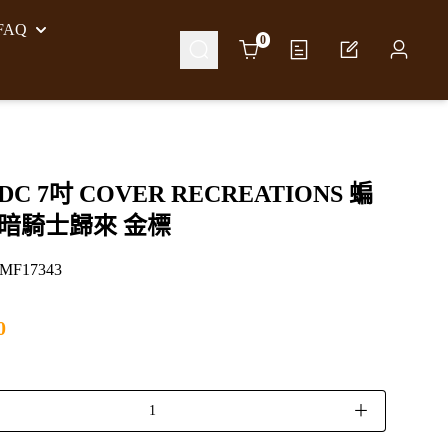
AQ
Cart
0
C 7吋 COVER RECREATIONS 蝙
黑暗騎士歸來 金標
F17343
0
＋