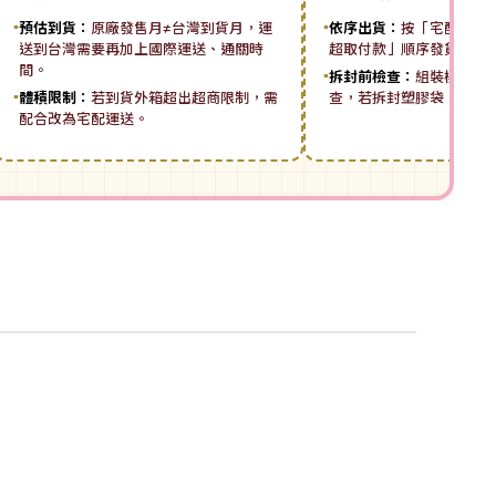
▪
預估到貨：
原廠發售月≠台灣到貨月，運
▪
依序出貨：
按「宅配先付 ➡
送到台灣需要再加上國際運送、通關時
超取付款」順序發貨。
間。
▪
拆封前檢查：
組裝模型板
▪
體積限制：
若到貨外箱超出超商限制，需
查，若拆封塑膠袋，恕無
配合改為宅配運送。