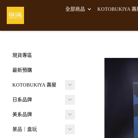
全部商品
KOTOBUKIYA 
現貨專區
最新預購
KOTOBUKIYA 壽屋
壽屋 組裝模型
日系品牌
-
壽屋 M.S.G武裝零件
A･DIMENSION
美系品牌
-
Frame Arms Girl 機甲
BellFine
HIYA TOYS
少女
景品｜盒玩
CAPCOM 卡普空